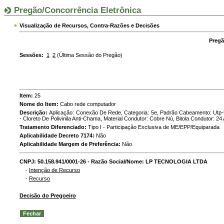
Pregão/Concorrência Eletrônica
Visualização de Recursos, Contra-Razões e Decisões
Pregã
Sessões:
1
2
(Última Sessão do Pregão)
Item:
25
Nome do Item:
Cabo rede computador
Descrição:
Aplicação: Conexão De Rede, Categoria: 5e, Padrão Cabeamento: Utp-5e
- Cloreto De Polivinila Anti-Chama, Material Condutor: Cobre Nú, Bitola Condutor: 2
Tratamento Diferenciado:
Tipo I - Participação Exclusiva de ME/EPP/Equiparada
Aplicabilidade Decreto 7174:
Não
Aplicabilidade Margem de Preferência:
Não
CNPJ:
50.158.941/0001-26 -
Razão Social/Nome:
LP TECNOLOGIA LTDA
-
Intenção de Recurso
-
Recurso
Decisão do Pregoeiro