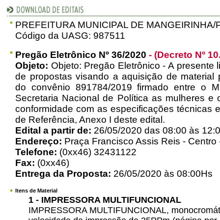
PREFEITURA MUNICIPAL DE MANGEIRINHA/
Código da UASG: 987511
Pregão Eletrônico Nº 36/2020
- (Decreto Nº 10
Objeto:
Objeto: Pregão Eletrônico - A presente l
de propostas visando a aquisição de material
do convênio 891784/2019 firmado entre o Mi
Secretaria Nacional de Política as mulheres e
conformidade com as especificações técnicas e
de Referência, Anexo I deste edital.
Edital a partir de:
26/05/2020 das 08:00 às 12:0
Endereço:
Praça Francisco Assis Reis - Centro
Telefone:
(0xx46) 32431122
Fax:
(0xx46)
Entrega da Proposta:
26/05/2020 às 08:00Hs
Itens de Material
1 - IMPRESSORA MULTIFUNCIONAL
IMPRESSORA MULTIFUNCIONAL, monocromática 