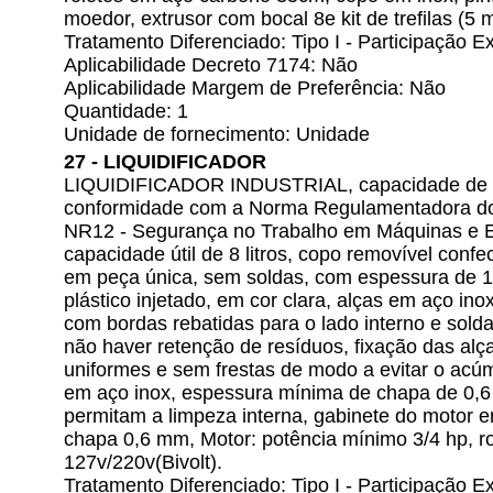
moedor, extrusor com bocal 8e kit de trefilas (5
Tratamento Diferenciado: Tipo I - Participação
Aplicabilidade Decreto 7174: Não
Aplicabilidade Margem de Preferência: Não
Quantidade: 1
Unidade de fornecimento: Unidade
27 - LIQUIDIFICADOR
LIQUIDIFICADOR INDUSTRIAL, capacidade de 8 l
conformidade com a Norma Regulamentadora do 
NR12 - Segurança no Trabalho em Máquinas e 
capacidade útil de 8 litros, copo removível con
em peça única, sem soldas, com espessura de 1
plástico injetado, em cor clara, alças em aço i
com bordas rebatidas para o lado interno e sol
não haver retenção de resíduos, fixação das alç
uniformes e sem frestas de modo a evitar o acú
em aço inox, espessura mínima de chapa de 0,6
permitam a limpeza interna, gabinete do motor 
chapa 0,6 mm, Motor: potência mínimo 3/4 hp, r
127v/220v(Bivolt).
Tratamento Diferenciado: Tipo I - Participação