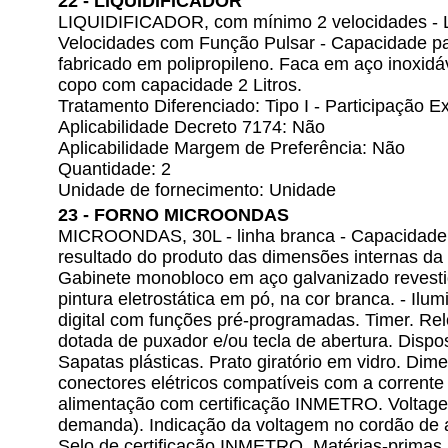
22 - LIQUIDIFICADOR
LIQUIDIFICADOR, com mínimo 2 velocidades - L
Velocidades com Função Pulsar - Capacidade pa
fabricado em polipropileno. Faca em aço inoxidá
copo com capacidade 2 Litros.
Tratamento Diferenciado: Tipo I - Participação
Aplicabilidade Decreto 7174: Não
Aplicabilidade Margem de Preferência: Não
Quantidade: 2
Unidade de fornecimento: Unidade
23 - FORNO MICROONDAS
MICROONDAS, 30L - linha branca - Capacidade vo
resultado do produto das dimensões internas da
Gabinete monobloco em aço galvanizado revesti
pintura eletrostática em pó, na cor branca. - Ilum
digital com funções pré-programadas. Timer. Reló
dotada de puxador e/ou tecla de abertura. Dispos
Sapatas plásticas. Prato giratório em vidro. Dim
conectores elétricos compatíveis com a corrent
alimentação com certificação INMETRO. Voltag
demanda). Indicação da voltagem no cordão de a
Selo de certificação INMETRO. Matérias-primas