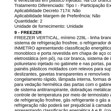
e venezianas em plástico injetado. Na cor branca
Tratamento Diferenciado: Tipo I - Participação
Aplicabilidade Decreto 7174: Não
Aplicabilidade Margem de Preferência: Não
Quantidade: 2
Unidade de fornecimento: Unidade
9 - FREEZER
FREEZER VERTICAL, mínimo 228L - linha branca -
sistema de refrigeração frosfree, o refrigerador d
INMETRO apresentando classificação energética 
monobloco e porta revestida em chapa de aço 
eletrostática (em pó), na cor branca, sistema d
poliuretano injetado no gabinete e nas portas, p
painéis plásticos moldados com relevos para sup
deslizantes, gavetas transparentes e removíveis
congelamento rápido, lâmpada interna, formas d
para vedação hermética das partas com o gabine
de sistema antitranspirante, dobradiças metálica
controle de temperatura por meio de termostato a
de refrigeração frosfree, gás refrigerante o gás a
refrigeração não poderá ser prejudicial à cama
apresentando classificação energética A e B. (co