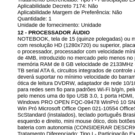
Aplicabilidade Decreto 7174: Não
Aplicabilidade Margem de Preferência: Não
Quantidade: 1
Unidade de fornecimento: Unidade
12 - PROCESSADOR ÁUDIO
NOTEBOOK, tela de 15 (quinze polegadas) ou ma
com resolução HD (1280x720) ou superior, placa
o processador, processador com velocidade mín
de 4MB, introduzido no mercado pelo menos no p
memória RAM de 8 GB velocidade de 2133MHz d
TB serial ATA 6, circuitos integrados de controle 
deverá suportar no mínimo velocidade do barra
ótica de leitura DVDRW, adaptador de rede 10/10
para redes sem fio para padrões Wi-Fi b/g/n, pe
pelo menos uma do tipo USB 3.0, 1 porta HDMI, 
Windows PRO OPEN FQC-09478 WinPró 10 SNG
Win Pró Microsoft Office Open 021-10554 Offic
ScStandard (instalados), teclado português Bra
esquerdo e direito, mini mouse ótico, dois botões
bateria com autonomia (CONSIDERAR DESCR
Tratamento Diferenciado: Tipo I - Participação