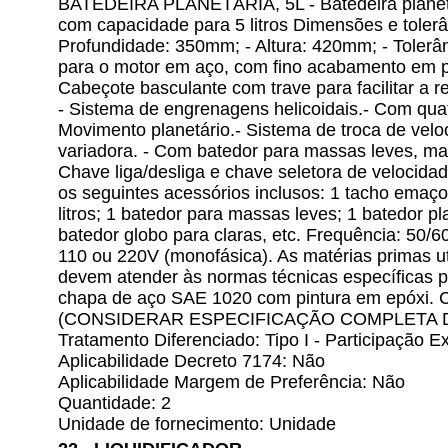
BATEDEIRA PLANETÁRIA, 5L - Batedeira planetár
com capacidade para 5 litros Dimensões e tolerâ
Profundidade: 350mm; - Altura: 420mm; - Tolerân
para o motor em aço, com fino acabamento em pi
Cabeçote basculante com trave para facilitar a 
- Sistema de engrenagens helicoidais.- Com quat
Movimento planetário.- Sistema de troca de velo
variadora. - Com batedor para massas leves, ma
Chave liga/desliga e chave seletora de velocida
os seguintes acessórios inclusos: 1 tacho emaç
litros; 1 batedor para massas leves; 1 batedor 
batedor globo para claras, etc. Frequência: 50/
110 ou 220V (monofásica). As matérias primas ut
devem atender às normas técnicas específicas p
chapa de aço SAE 1020 com pintura em epóxi. C
(CONSIDERAR ESPECIFICAÇÃO COMPLETA D
Tratamento Diferenciado: Tipo I - Participação
Aplicabilidade Decreto 7174: Não
Aplicabilidade Margem de Preferência: Não
Quantidade: 2
Unidade de fornecimento: Unidade