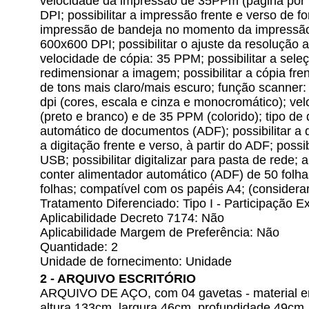
velocidade da impressão de 35PPm (página por 
DPI; possibilitar a impressão frente e verso de fo
impressão de bandeja no momento da impressão;
600x600 DPI; possibilitar o ajuste da resolução
velocidade de cópia: 35 PPM; possibilitar a seleç
redimensionar a imagem; possibilitar a cópia fren
de tons mais claro/mais escuro; função scanner
dpi (cores, escala e cinza e monocromático); ve
(preto e branco) e de 35 PPM (colorido); tipo de
automático de documentos (ADF); possibilitar a di
a digitação frente e verso, à partir do ADF; possib
USB; possibilitar digitalizar para pasta de rede
conter alimentador automático (ADF) de 50 folh
folhas; compatível com os papéis A4; (considerar
Tratamento Diferenciado: Tipo I - Participação
Aplicabilidade Decreto 7174: Não
Aplicabilidade Margem de Preferência: Não
Quantidade: 2
Unidade de fornecimento: Unidade
2 - ARQUIVO ESCRITÓRIO
ARQUIVO DE AÇO, com 04 gavetas - material e
altura 133cm, largura 46cm, profundidade 49cm, 