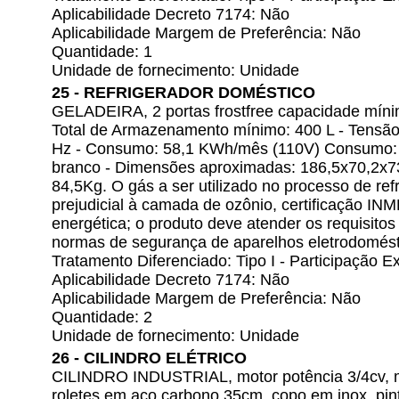
Aplicabilidade Decreto 7174: Não
Aplicabilidade Margem de Preferência: Não
Quantidade: 1
Unidade de fornecimento: Unidade
25 - REFRIGERADOR DOMÉSTICO
GELADEIRA, 2 portas frostfree capacidade míni
Total de Armazenamento mínimo: 400 L - Tensão
Hz - Consumo: 58,1 KWh/mês (110V) Consumo: 
branco - Dimensões aproximadas: 186,5x70,2x7
84,5Kg. O gás a ser utilizado no processo de re
prejudicial à camada de ozônio, certificação I
energética; o produto deve atender os requisito
normas de segurança de aparelhos eletrodomésti
Tratamento Diferenciado: Tipo I - Participação
Aplicabilidade Decreto 7174: Não
Aplicabilidade Margem de Preferência: Não
Quantidade: 2
Unidade de fornecimento: Unidade
26 - CILINDRO ELÉTRICO
CILINDRO INDUSTRIAL, motor potência 3/4cv, m
roletes em aço carbono 35cm, copo em inox, pin