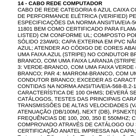
14 - CABO REDE COMPUTADOR
CABO DE REDE CATEGORIA 6 AZUL CAIXA C
DE PERFORMANCE ELÉTRICA (VERIFIED) P
ESPECIFICAÇÕES DA NORMA ANSI/TIA/EIA-56
11801 BEM COMO CERTIFICADO PARA FLAMA
LISTED) CM CONFORME UL; COMPOSTO P
SÓLIDO 23AWG; CAPA EXTERNA EM PVC NÃ
AZUL; ATENDER AO CÓDIGO DE CORES ABAI
UMA FAIXA AZUL (STRIPE) NO CONDUTOR B
BRANCO, COM UMA FAIXA LARANJA (STRIP
3: VERDE-BRANCO, COM UMA FAIXA VERDE
BRANCO; PAR 4: MARROM-BRANCO, COM UM
CONDUTOR BRANCO; EXCEDER AS CARACTE
CONTIDAS NA NORMA ANSI/TIA/EIA-568-B.2-
CARACTERÍSTICA DE 100 OHMS; DEVERÁ 
CATÁLOGOS, TESTES DAS PRINCIPAIS CAR
TRANSMISSÕES DE ALTAS VELOCIDADES (V
ATENUAÇÃO (DB/100M), NEXT (DB), PSNEXT(D
FREQUÊNCIAS DE 100, 200, 350 E 550MHZ;
COMPROVADO ATRAVÉS DE CATÁLOGO OU S
CERTIFICAÇÃO ANATEL IMPRESSA NA CAPA;..