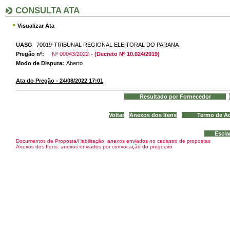
CONSULTA ATA
Visualizar Ata
UASG
70019-TRIBUNAL REGIONAL ELEITORAL DO PARANA
Pregão nº:
Nº 00043/2022
- (Decreto Nº 10.024/2019)
Modo de Disputa:
Aberto
Ata do Pregão - 24/08/2022 17:01
Documentos de Proposta/Habilitação: anexos enviados no cadastro de propostas
Anexos dos Itens: anexos enviados por convocação do pregoeiro