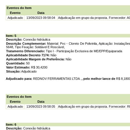
Eventos do Item
Evento
Data
Adjudicado
13/09/2023 09:58:04
Adjudicação em grupo da proposta. Fornecedor:
Item: 5
Descrição:
Conexão hidráulica
Descrição Complementar:
Material: Pvc - Cloreto De Polivinila, Aplicação: Instala
5648, Tipo Fixação: Soldável E Roscável,
Tratamento Diferenciado:
Tipo I - Participação Exclusiva de ME/EPP/Equiparada
Aplicabilidade Decreto 7174:
Não
Aplicabilidade Margem de Preferência:
Não
Quantidade:
50
Valor Estimado:
R$ 30,4200
Situação:
Adjudicado
Adjudicado para:
REDNOV FERRAMENTAS LTDA.
, pelo melhor lance de
R$ 8,180
Eventos do Item
Evento
Data
Adjudicado
13/09/2023 09:58:05
Adjudicação em grupo da proposta. Fornecedor
Item: 6
Descrição:
Conexão hidráulica