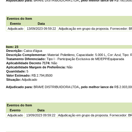
Adjudicado para:
BRAVE DISTRIBUIDORA LTDA
, pelo melhor lance de
R$ 780,000
Eventos do Item
Evento
Data
Adjudicado
13/09/2023 09:59:22
Adjudicação em grupo da proposta. Fornecedor:
Item: 23
Descrição:
Caixa d'água
Descrição Complementar:
Material: Polietileno, Capacidade: 5.000 L, Cor: Azul, Tipo
Tratamento Diferenciado:
Tipo I - Participação Exclusiva de ME/EPP/Equiparada
Aplicabilidade Decreto 7174:
Não
Aplicabilidade Margem de Preferência:
Não
Quantidade:
5
Valor Estimado:
R$ 2.794,8500
Situação:
Adjudicado
Adjudicado para:
BRAVE DISTRIBUIDORA LTDA
, pelo melhor lance de
R$ 2.003,0
Eventos do Item
Evento
Data
Adjudicado
13/09/2023 09:59:22
Adjudicação em grupo da proposta. Fornecedor: 