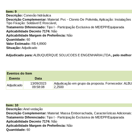
Item: 9
Descrição:
Conexão hidráulica
Descrição Complementar:
Material: Pvc - Cloreto De Polivinila, Aplicação: Instalaçõe
Tipo Fixação: Soldável E Roscável,
Tratamento Diferenciado:
Tipo I - Participação Exclusiva de ME/EPP/Equiparada
Aplicabilidade Decreto 7174:
Não
Aplicabilidade Margem de Preferência:
Não
Quantidade:
60
Valor Estimado:
R$ 4,8900
Situação:
Adjudicado
Adjudicado para:
ALBUQUERQUE SOLUCOES E ENGENHARIA LTDA
, pelo melhor
Eventos do Item
Evento
Data
13/09/2023
Adjudicação em grupo da proposta. Fornecedor: 
Adjudicado
09:58:08
2,2500
Item: 10
Descrição:
Anel vedação
Descrição Complementar:
Material: Massa Emborrachada, Características Adicionais: 
Tratamento Diferenciado:
Tipo I - Participação Exclusiva de ME/EPP/Equiparada
Aplicabilidade Decreto 7174:
Não
Aplicabilidade Margem de Preferência:
Não
Quantidade:
60