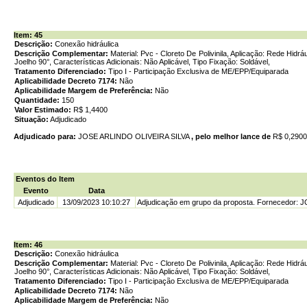
Item: 45
Descrição:
Conexão hidráulica
Descrição Complementar:
Material: Pvc - Cloreto De Polivinila, Aplicação: Rede Hidr
Joelho 90°, Características Adicionais: Não Aplicável, Tipo Fixação: Soldável,
Tratamento Diferenciado:
Tipo I - Participação Exclusiva de ME/EPP/Equiparada
Aplicabilidade Decreto 7174:
Não
Aplicabilidade Margem de Preferência:
Não
Quantidade:
150
Valor Estimado:
R$ 1,4400
Situação:
Adjudicado
Adjudicado para:
JOSE ARLINDO OLIVEIRA SILVA
, pelo melhor lance de
R$ 0,290
Eventos do Item
Evento
Data
Adjudicado
13/09/2023 10:10:27
Adjudicação em grupo da proposta. Fornecedor: 
Item: 46
Descrição:
Conexão hidráulica
Descrição Complementar:
Material: Pvc - Cloreto De Polivinila, Aplicação: Rede Hidr
Joelho 90°, Características Adicionais: Não Aplicável, Tipo Fixação: Soldável,
Tratamento Diferenciado:
Tipo I - Participação Exclusiva de ME/EPP/Equiparada
Aplicabilidade Decreto 7174:
Não
Aplicabilidade Margem de Preferência:
Não