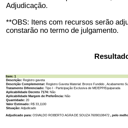
Adjudicação.
**OBS: Itens com recursos serão adj
constarão no termo de julgamento.
Resultad
Item: 1
Descrição:
Registro gaveta
Descrição Complementar:
Registro Gaveta Material: Bronze Fundido , Acabamento Super
Tratamento Diferenciado:
Tipo I - Participação Exclusiva de ME/EPP/Equiparada
Aplicabilidade Decreto 7174:
Não
Aplicabilidade Margem de Preferência:
Não
Quantidade:
20
Valor Estimado:
R$ 33,1100
Situação:
Adjudicado
Adjudicado para:
OSVALDO ROBERTO AGRA DE SOUZA 76090108472
, pelo melh