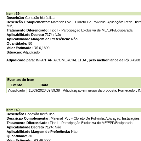
Item: 39
Descrição:
Conexão hidráulica
Descrição Complementar:
Material: Pvc - Cloreto De Polivinila, Aplicação: Rede Hid
MM,
Tratamento Diferenciado:
Tipo I - Participação Exclusiva de ME/EPP/Equiparada
Aplicabilidade Decreto 7174:
Não
Aplicabilidade Margem de Preferência:
Não
Quantidade:
50
Valor Estimado:
R$ 6,1800
Situação:
Adjudicado
Adjudicado para:
INFANTARIA COMERCIAL LTDA
, pelo melhor lance de
R$ 3,4200
Eventos do Item
Evento
Data
Adjudicado
13/09/2023 09:59:38
Adjudicação em grupo da proposta. Fornecedor:
Item: 40
Descrição:
Conexão hidráulica
Descrição Complementar:
Material: Pvc - Cloreto De Polivinila, Aplicação: Instalaçõ
Tratamento Diferenciado:
Tipo I - Participação Exclusiva de ME/EPP/Equiparada
Aplicabilidade Decreto 7174:
Não
Aplicabilidade Margem de Preferência:
Não
Quantidade:
30
Valor Estimado:
R$ 49,5000