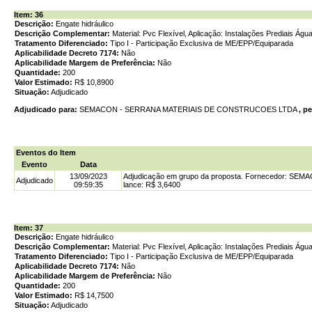
Item: 36
Descrição:
Engate hidráulico
Descrição Complementar:
Material: Pvc Flexível, Aplicação: Instalações Prediais Águ
Tratamento Diferenciado:
Tipo I - Participação Exclusiva de ME/EPP/Equiparada
Aplicabilidade Decreto 7174:
Não
Aplicabilidade Margem de Preferência:
Não
Quantidade:
200
Valor Estimado:
R$ 10,8900
Situação:
Adjudicado
Adjudicado para:
SEMACON - SERRANA MATERIAIS DE CONSTRUCOES LTDA
, p
Eventos do Item
Evento
Data
13/09/2023
Adjudicação em grupo da proposta. Fornecedor: S
Adjudicado
09:59:35
lance: R$ 3,6400
Item: 37
Descrição:
Engate hidráulico
Descrição Complementar:
Material: Pvc Flexível, Aplicação: Instalações Prediais Águ
Tratamento Diferenciado:
Tipo I - Participação Exclusiva de ME/EPP/Equiparada
Aplicabilidade Decreto 7174:
Não
Aplicabilidade Margem de Preferência:
Não
Quantidade:
200
Valor Estimado:
R$ 14,7500
Situação:
Adjudicado