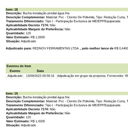
Item: 18
Descrição:
Bucha instalação predial água fria
Descrição Complementar:
Material: Pvc - Cloreto De Polivinila, Tipo: Redução Curt
Tratamento Diferenciado:
Tipo I - Participação Exclusiva de ME/EPP/Equiparada
Aplicabilidade Decreto 7174:
Não
Aplicabilidade Margem de Preferência:
Não
Quantidade:
120
Valor Estimado:
R$ 1,0500
Situação:
Adjudicado
Adjudicado para:
REDNOV FERRAMENTAS LTDA.
, pelo melhor lance de
R$ 0,440
Eventos do Item
Evento
Data
Adjudicado
13/09/2023 09:58:16
Adjudicação em grupo da proposta. Fornecedor
Item: 19
Descrição:
Bucha instalação predial água fria
Descrição Complementar:
Material: Pvc - Cloreto De Polivinila, Tipo: Redução Curta
Tratamento Diferenciado:
Tipo I - Participação Exclusiva de ME/EPP/Equiparada
Aplicabilidade Decreto 7174:
Não
Aplicabilidade Margem de Preferência:
Não
Quantidade:
120
Valor Estimado:
R$ 1,4200
Situação:
Adjudicado