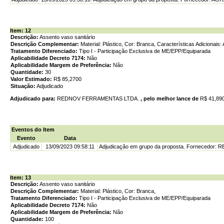
Item: 12
Descrição:
Assento vaso sanitário
Descrição Complementar:
Material: Plástico, Cor: Branca, Características Adicionais:
Tratamento Diferenciado:
Tipo I - Participação Exclusiva de ME/EPP/Equiparada
Aplicabilidade Decreto 7174:
Não
Aplicabilidade Margem de Preferência:
Não
Quantidade:
30
Valor Estimado:
R$ 85,2700
Situação:
Adjudicado
Adjudicado para:
REDNOV FERRAMENTAS LTDA.
, pelo melhor lance de
R$ 41,89
Eventos do Item
Evento
Data
Adjudicado
13/09/2023 09:58:11
Adjudicação em grupo da proposta. Fornecedor:
Item: 13
Descrição:
Assento vaso sanitário
Descrição Complementar:
Material: Plástico, Cor: Branca,
Tratamento Diferenciado:
Tipo I - Participação Exclusiva de ME/EPP/Equiparada
Aplicabilidade Decreto 7174:
Não
Aplicabilidade Margem de Preferência:
Não
Quantidade:
100