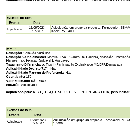
Eventos do Item
Evento
Data
13/09/2023
Adjudicação em grupo da proposta. Fornecedor: S
Adjudicado
09:58:07
lance: R$ 0,4000
Item: 8
Descrição:
Conexão hidráulica
Descrição Complementar:
Material: Pvc - Cloreto De Polivinila, Aplicação: Instala
Flanges, Tipo Fixação: Soldável E Roscável,
Tratamento Diferenciado:
Tipo I - Participação Exclusiva de ME/EPP/Equiparada
Aplicabilidade Decreto 7174:
Não
Aplicabilidade Margem de Preferência:
Não
Quantidade:
150
Valor Estimado:
R$ 1,7900
Situação:
Adjudicado
Adjudicado para:
ALBUQUERQUE SOLUCOES E ENGENHARIA LTDA
, pelo melhor
Eventos do Item
Evento
Data
13/09/2023
Adjudicação em grupo da proposta. Fornecedor: 
Adjudicado
09:58:07
1,4400