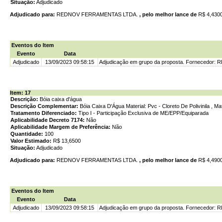
Situação:
Adjudicado
Adjudicado para:
REDNOV FERRAMENTAS LTDA.
, pelo melhor lance de
R$ 4,430
Eventos do Item
Evento
Data
Adjudicado
13/09/2023 09:58:15
Adjudicação em grupo da proposta. Fornecedor
Item: 17
Descrição:
Bóia caixa d'água
Descrição Complementar:
Bóia Caixa D'Água Material: Pvc - Cloreto De Polivinila , Mate
Tratamento Diferenciado:
Tipo I - Participação Exclusiva de ME/EPP/Equiparada
Aplicabilidade Decreto 7174:
Não
Aplicabilidade Margem de Preferência:
Não
Quantidade:
100
Valor Estimado:
R$ 13,6500
Situação:
Adjudicado
Adjudicado para:
REDNOV FERRAMENTAS LTDA.
, pelo melhor lance de
R$ 4,490
Eventos do Item
Evento
Data
Adjudicado
13/09/2023 09:58:15
Adjudicação em grupo da proposta. Fornecedor