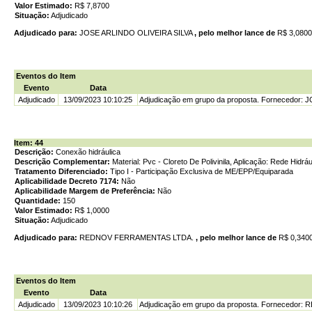
Valor Estimado:
R$ 7,8700
Situação:
Adjudicado
Adjudicado para:
JOSE ARLINDO OLIVEIRA SILVA
, pelo melhor lance de
R$ 3,080
Eventos do Item
Evento
Data
Adjudicado
13/09/2023 10:10:25
Adjudicação em grupo da proposta. Fornecedor: 
Item: 44
Descrição:
Conexão hidráulica
Descrição Complementar:
Material: Pvc - Cloreto De Polivinila, Aplicação: Rede Hidrá
Tratamento Diferenciado:
Tipo I - Participação Exclusiva de ME/EPP/Equiparada
Aplicabilidade Decreto 7174:
Não
Aplicabilidade Margem de Preferência:
Não
Quantidade:
150
Valor Estimado:
R$ 1,0000
Situação:
Adjudicado
Adjudicado para:
REDNOV FERRAMENTAS LTDA.
, pelo melhor lance de
R$ 0,340
Eventos do Item
Evento
Data
Adjudicado
13/09/2023 10:10:26
Adjudicação em grupo da proposta. Fornecedor