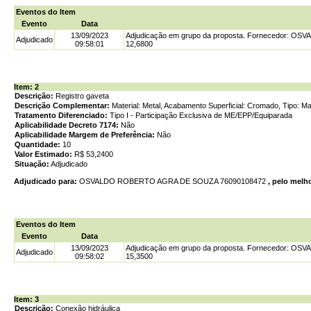
Eventos do Item
Evento
Data
13/09/2023
Adjudicação em grupo da proposta. Fornecedor: O
Adjudicado
09:58:01
12,6800
Item: 2
Descrição:
Registro gaveta
Descrição Complementar:
Material: Metal, Acabamento Superficial: Cromado, Tipo: Man
Tratamento Diferenciado:
Tipo I - Participação Exclusiva de ME/EPP/Equiparada
Aplicabilidade Decreto 7174:
Não
Aplicabilidade Margem de Preferência:
Não
Quantidade:
10
Valor Estimado:
R$ 53,2400
Situação:
Adjudicado
Adjudicado para:
OSVALDO ROBERTO AGRA DE SOUZA 76090108472
, pelo melh
Eventos do Item
Evento
Data
13/09/2023
Adjudicação em grupo da proposta. Fornecedor: O
Adjudicado
09:58:02
15,3500
Item: 3
Descrição:
Conexão hidráulica