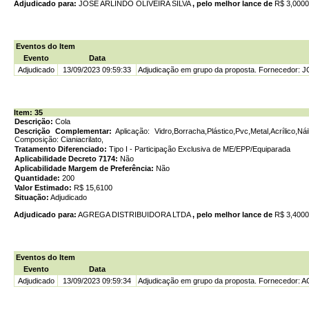
Adjudicado para:
JOSE ARLINDO OLIVEIRA SILVA
, pelo melhor lance de
R$ 3,000
Eventos do Item
Evento
Data
Adjudicado
13/09/2023 09:59:33
Adjudicação em grupo da proposta. Fornecedor: 
Item: 35
Descrição:
Cola
Descrição Complementar:
Aplicação: Vidro,Borracha,Plástico,Pvc,Metal,Acrílico,N
Composição: Cianiacrilato,
Tratamento Diferenciado:
Tipo I - Participação Exclusiva de ME/EPP/Equiparada
Aplicabilidade Decreto 7174:
Não
Aplicabilidade Margem de Preferência:
Não
Quantidade:
200
Valor Estimado:
R$ 15,6100
Situação:
Adjudicado
Adjudicado para:
AGREGA DISTRIBUIDORA LTDA
, pelo melhor lance de
R$ 3,400
Eventos do Item
Evento
Data
Adjudicado
13/09/2023 09:59:34
Adjudicação em grupo da proposta. Fornecedor: