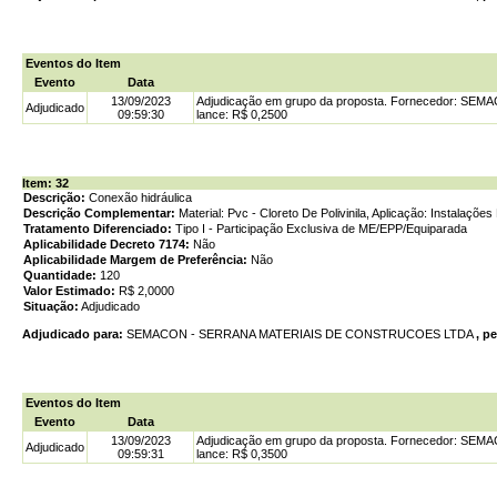
Eventos do Item
Evento
Data
13/09/2023
Adjudicação em grupo da proposta. Fornecedor: S
Adjudicado
09:59:30
lance: R$ 0,2500
Item: 32
Descrição:
Conexão hidráulica
Descrição Complementar:
Material: Pvc - Cloreto De Polivinila, Aplicação: Instalações
Tratamento Diferenciado:
Tipo I - Participação Exclusiva de ME/EPP/Equiparada
Aplicabilidade Decreto 7174:
Não
Aplicabilidade Margem de Preferência:
Não
Quantidade:
120
Valor Estimado:
R$ 2,0000
Situação:
Adjudicado
Adjudicado para:
SEMACON - SERRANA MATERIAIS DE CONSTRUCOES LTDA
, p
Eventos do Item
Evento
Data
13/09/2023
Adjudicação em grupo da proposta. Fornecedor: S
Adjudicado
09:59:31
lance: R$ 0,3500