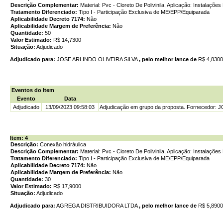
Descrição Complementar:
Material: Pvc - Cloreto De Polivinila, Aplicação: Instalaçõe
Tratamento Diferenciado:
Tipo I - Participação Exclusiva de ME/EPP/Equiparada
Aplicabilidade Decreto 7174:
Não
Aplicabilidade Margem de Preferência:
Não
Quantidade:
50
Valor Estimado:
R$ 14,7300
Situação:
Adjudicado
Adjudicado para:
JOSE ARLINDO OLIVEIRA SILVA
, pelo melhor lance de
R$ 4,830
Eventos do Item
Evento
Data
Adjudicado
13/09/2023 09:58:03
Adjudicação em grupo da proposta. Fornecedor: 
Item: 4
Descrição:
Conexão hidráulica
Descrição Complementar:
Material: Pvc - Cloreto De Polivinila, Aplicação: Instalaçõ
Tratamento Diferenciado:
Tipo I - Participação Exclusiva de ME/EPP/Equiparada
Aplicabilidade Decreto 7174:
Não
Aplicabilidade Margem de Preferência:
Não
Quantidade:
30
Valor Estimado:
R$ 17,9000
Situação:
Adjudicado
Adjudicado para:
AGREGA DISTRIBUIDORA LTDA
, pelo melhor lance de
R$ 5,890