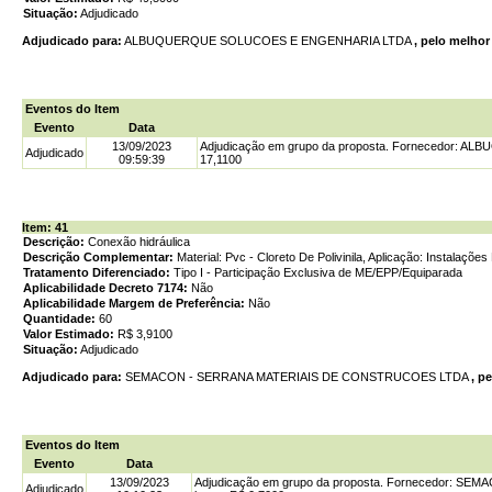
Situação:
Adjudicado
Adjudicado para:
ALBUQUERQUE SOLUCOES E ENGENHARIA LTDA
, pelo melhor
Eventos do Item
Evento
Data
13/09/2023
Adjudicação em grupo da proposta. Fornecedor: 
Adjudicado
09:59:39
17,1100
Item: 41
Descrição:
Conexão hidráulica
Descrição Complementar:
Material: Pvc - Cloreto De Polivinila, Aplicação: Instalaçõ
Tratamento Diferenciado:
Tipo I - Participação Exclusiva de ME/EPP/Equiparada
Aplicabilidade Decreto 7174:
Não
Aplicabilidade Margem de Preferência:
Não
Quantidade:
60
Valor Estimado:
R$ 3,9100
Situação:
Adjudicado
Adjudicado para:
SEMACON - SERRANA MATERIAIS DE CONSTRUCOES LTDA
, p
Eventos do Item
Evento
Data
13/09/2023
Adjudicação em grupo da proposta. Fornecedor: S
Adjudicado