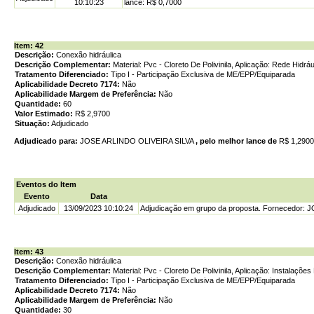
10:10:23
lance: R$ 0,7000
Item: 42
Descrição:
Conexão hidráulica
Descrição Complementar:
Material: Pvc - Cloreto De Polivinila, Aplicação: Rede Hidr
Tratamento Diferenciado:
Tipo I - Participação Exclusiva de ME/EPP/Equiparada
Aplicabilidade Decreto 7174:
Não
Aplicabilidade Margem de Preferência:
Não
Quantidade:
60
Valor Estimado:
R$ 2,9700
Situação:
Adjudicado
Adjudicado para:
JOSE ARLINDO OLIVEIRA SILVA
, pelo melhor lance de
R$ 1,290
Eventos do Item
Evento
Data
Adjudicado
13/09/2023 10:10:24
Adjudicação em grupo da proposta. Fornecedor: 
Item: 43
Descrição:
Conexão hidráulica
Descrição Complementar:
Material: Pvc - Cloreto De Polivinila, Aplicação: Instalaçõ
Tratamento Diferenciado:
Tipo I - Participação Exclusiva de ME/EPP/Equiparada
Aplicabilidade Decreto 7174:
Não
Aplicabilidade Margem de Preferência:
Não
Quantidade:
30