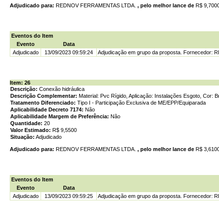
Adjudicado para:
REDNOV FERRAMENTAS LTDA.
, pelo melhor lance de
R$ 9,700
Eventos do Item
Evento
Data
Adjudicado
13/09/2023 09:59:24
Adjudicação em grupo da proposta. Fornecedor
Item: 26
Descrição:
Conexão hidráulica
Descrição Complementar:
Material: Pvc Rígido, Aplicação: Instalações Esgoto, Cor: B
Tratamento Diferenciado:
Tipo I - Participação Exclusiva de ME/EPP/Equiparada
Aplicabilidade Decreto 7174:
Não
Aplicabilidade Margem de Preferência:
Não
Quantidade:
20
Valor Estimado:
R$ 9,5500
Situação:
Adjudicado
Adjudicado para:
REDNOV FERRAMENTAS LTDA.
, pelo melhor lance de
R$ 3,610
Eventos do Item
Evento
Data
Adjudicado
13/09/2023 09:59:25
Adjudicação em grupo da proposta. Fornecedor