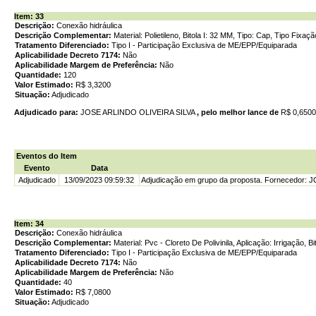
Item: 33
Descrição:
Conexão hidráulica
Descrição Complementar:
Material: Polietileno, Bitola I: 32 MM, Tipo: Cap, Tipo Fixaçã
Tratamento Diferenciado:
Tipo I - Participação Exclusiva de ME/EPP/Equiparada
Aplicabilidade Decreto 7174:
Não
Aplicabilidade Margem de Preferência:
Não
Quantidade:
120
Valor Estimado:
R$ 3,3200
Situação:
Adjudicado
Adjudicado para:
JOSE ARLINDO OLIVEIRA SILVA
, pelo melhor lance de
R$ 0,650
Eventos do Item
Evento
Data
Adjudicado
13/09/2023 09:59:32
Adjudicação em grupo da proposta. Fornecedor: 
Item: 34
Descrição:
Conexão hidráulica
Descrição Complementar:
Material: Pvc - Cloreto De Polivinila, Aplicação: Irrigação, 
Tratamento Diferenciado:
Tipo I - Participação Exclusiva de ME/EPP/Equiparada
Aplicabilidade Decreto 7174:
Não
Aplicabilidade Margem de Preferência:
Não
Quantidade:
40
Valor Estimado:
R$ 7,0800
Situação:
Adjudicado