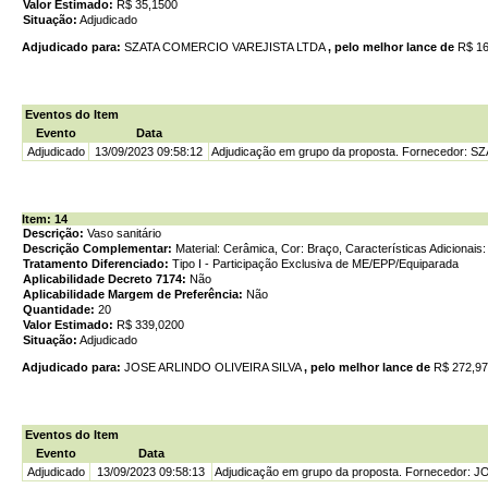
Valor Estimado:
R$ 35,1500
Situação:
Adjudicado
Adjudicado para:
SZATA COMERCIO VAREJISTA LTDA
, pelo melhor lance de
R$ 16
Eventos do Item
Evento
Data
Adjudicado
13/09/2023 09:58:12
Adjudicação em grupo da proposta. Fornecedor: 
Item: 14
Descrição:
Vaso sanitário
Descrição Complementar:
Material: Cerâmica, Cor: Braço, Características Adicionai
Tratamento Diferenciado:
Tipo I - Participação Exclusiva de ME/EPP/Equiparada
Aplicabilidade Decreto 7174:
Não
Aplicabilidade Margem de Preferência:
Não
Quantidade:
20
Valor Estimado:
R$ 339,0200
Situação:
Adjudicado
Adjudicado para:
JOSE ARLINDO OLIVEIRA SILVA
, pelo melhor lance de
R$ 272,9
Eventos do Item
Evento
Data
Adjudicado
13/09/2023 09:58:13
Adjudicação em grupo da proposta. Fornecedor: 