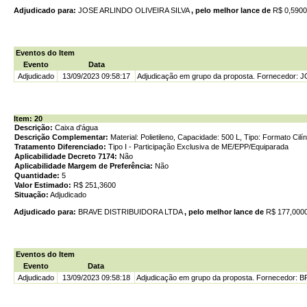
Adjudicado para:
JOSE ARLINDO OLIVEIRA SILVA
, pelo melhor lance de
R$ 0,590
Eventos do Item
Evento
Data
Adjudicado
13/09/2023 09:58:17
Adjudicação em grupo da proposta. Fornecedor: 
Item: 20
Descrição:
Caixa d'água
Descrição Complementar:
Material: Polietileno, Capacidade: 500 L, Tipo: Formato Cil
Tratamento Diferenciado:
Tipo I - Participação Exclusiva de ME/EPP/Equiparada
Aplicabilidade Decreto 7174:
Não
Aplicabilidade Margem de Preferência:
Não
Quantidade:
5
Valor Estimado:
R$ 251,3600
Situação:
Adjudicado
Adjudicado para:
BRAVE DISTRIBUIDORA LTDA
, pelo melhor lance de
R$ 177,000
Eventos do Item
Evento
Data
Adjudicado
13/09/2023 09:58:18
Adjudicação em grupo da proposta. Fornecedor: