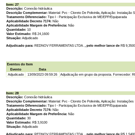
Item: 27
Descrição:
Conexão hidráulica
Descrição Complementar:
Material: Pvc - Cloreto De Polivinila, Aplicação: Instalação 
Tratamento Diferenciado:
Tipo I - Participação Exclusiva de ME/EPP/Equiparada
Aplicabilidade Decreto 7174:
Não
Aplicabilidade Margem de Preferência:
Não
Quantidade:
10
Valor Estimado:
R$ 24,1600
Situação:
Adjudicado
Adjudicado para:
REDNOV FERRAMENTAS LTDA.
, pelo melhor lance de
R$ 9,350
Eventos do Item
Evento
Data
Adjudicado
13/09/2023 09:59:26
Adjudicação em grupo da proposta. Fornecedor
Item: 28
Descrição:
Conexão hidráulica
Descrição Complementar:
Material: Pvc - Cloreto De Polivinila, Aplicação: Instalaçõ
Tratamento Diferenciado:
Tipo I - Participação Exclusiva de ME/EPP/Equiparada
Aplicabilidade Decreto 7174:
Não
Aplicabilidade Margem de Preferência:
Não
Quantidade:
30
Valor Estimado:
R$ 3,9100
Situação:
Adjudicado
Adjudicado para:
REDNOV FERRAMENTAS LTDA.
, pelo melhor lance de
R$ 1,540