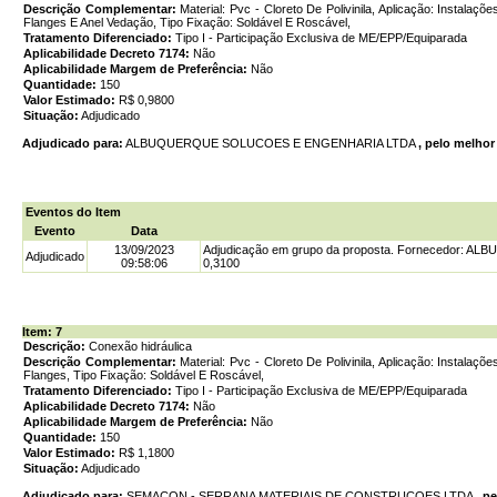
Descrição Complementar:
Material: Pvc - Cloreto De Polivinila, Aplicação: Instalaç
Flanges E Anel Vedação, Tipo Fixação: Soldável E Roscável,
Tratamento Diferenciado:
Tipo I - Participação Exclusiva de ME/EPP/Equiparada
Aplicabilidade Decreto 7174:
Não
Aplicabilidade Margem de Preferência:
Não
Quantidade:
150
Valor Estimado:
R$ 0,9800
Situação:
Adjudicado
Adjudicado para:
ALBUQUERQUE SOLUCOES E ENGENHARIA LTDA
, pelo melhor
Eventos do Item
Evento
Data
13/09/2023
Adjudicação em grupo da proposta. Fornecedor: 
Adjudicado
09:58:06
0,3100
Item: 7
Descrição:
Conexão hidráulica
Descrição Complementar:
Material: Pvc - Cloreto De Polivinila, Aplicação: Instalaç
Flanges, Tipo Fixação: Soldável E Roscável,
Tratamento Diferenciado:
Tipo I - Participação Exclusiva de ME/EPP/Equiparada
Aplicabilidade Decreto 7174:
Não
Aplicabilidade Margem de Preferência:
Não
Quantidade:
150
Valor Estimado:
R$ 1,1800
Situação:
Adjudicado
Adjudicado para:
SEMACON - SERRANA MATERIAIS DE CONSTRUCOES LTDA
, p