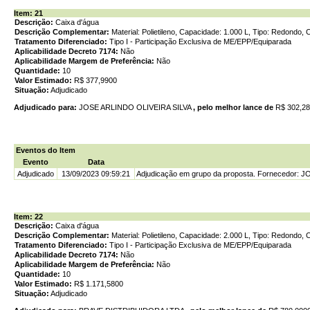
Item: 21
Descrição:
Caixa d'água
Descrição Complementar:
Material: Polietileno, Capacidade: 1.000 L, Tipo: Redondo,
Tratamento Diferenciado:
Tipo I - Participação Exclusiva de ME/EPP/Equiparada
Aplicabilidade Decreto 7174:
Não
Aplicabilidade Margem de Preferência:
Não
Quantidade:
10
Valor Estimado:
R$ 377,9900
Situação:
Adjudicado
Adjudicado para:
JOSE ARLINDO OLIVEIRA SILVA
, pelo melhor lance de
R$ 302,2
Eventos do Item
Evento
Data
Adjudicado
13/09/2023 09:59:21
Adjudicação em grupo da proposta. Fornecedor: 
Item: 22
Descrição:
Caixa d'água
Descrição Complementar:
Material: Polietileno, Capacidade: 2.000 L, Tipo: Redondo,
Tratamento Diferenciado:
Tipo I - Participação Exclusiva de ME/EPP/Equiparada
Aplicabilidade Decreto 7174:
Não
Aplicabilidade Margem de Preferência:
Não
Quantidade:
10
Valor Estimado:
R$ 1.171,5800
Situação:
Adjudicado