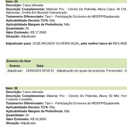
Item: 24
Descrição:
Caixa sifonada
Descrição Complementar:
Material: Pvc - Cloreto De Polivinila, Altura Caixa: 40
Adicionais: Grelha Em Alumínio Galvanizado,
Tratamento Diferenciado:
Tipo I - Participação Exclusiva de ME/EPP/Equiparada
Aplicabilidade Decreto 7174:
Não
Aplicabilidade Margem de Preferência:
Não
Quantidade:
50
Valor Estimado:
R$ 17,0900
Situação:
Adjudicado
Adjudicado para:
JOSE ARLINDO OLIVEIRA SILVA
, pelo melhor lance de
R$ 6,460
Eventos do Item
Evento
Data
Adjudicado
13/09/2023 09:59:23
Adjudicação em grupo da proposta. Fornecedor: 
Item: 25
Descrição:
Caixa sifonada
Descrição Complementar:
Material: Pvc - Cloreto De Polivinila, Altura: 50 MM, F
Conjunto Completo,
Tratamento Diferenciado:
Tipo I - Participação Exclusiva de ME/EPP/Equiparada
Aplicabilidade Decreto 7174:
Não
Aplicabilidade Margem de Preferência:
Não
Quantidade:
50
Valor Estimado:
R$ 20,9500
Situação:
Adjudicado