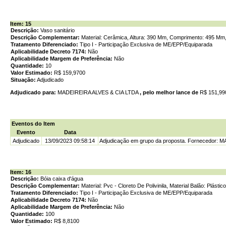
Item: 15
Descrição:
Vaso sanitário
Descrição Complementar:
Material: Cerâmica, Altura: 390 Mm, Comprimento: 495 Mm,
Tratamento Diferenciado:
Tipo I - Participação Exclusiva de ME/EPP/Equiparada
Aplicabilidade Decreto 7174:
Não
Aplicabilidade Margem de Preferência:
Não
Quantidade:
10
Valor Estimado:
R$ 159,9700
Situação:
Adjudicado
Adjudicado para:
MADEIREIRA ALVES & CIA LTDA
, pelo melhor lance de
R$ 151,9
Eventos do Item
Evento
Data
Adjudicado
13/09/2023 09:58:14
Adjudicação em grupo da proposta. Fornecedor: 
Item: 16
Descrição:
Bóia caixa d'água
Descrição Complementar:
Material: Pvc - Cloreto De Polivinila, Material Balão: Plástico
Tratamento Diferenciado:
Tipo I - Participação Exclusiva de ME/EPP/Equiparada
Aplicabilidade Decreto 7174:
Não
Aplicabilidade Margem de Preferência:
Não
Quantidade:
100
Valor Estimado:
R$ 8,8100