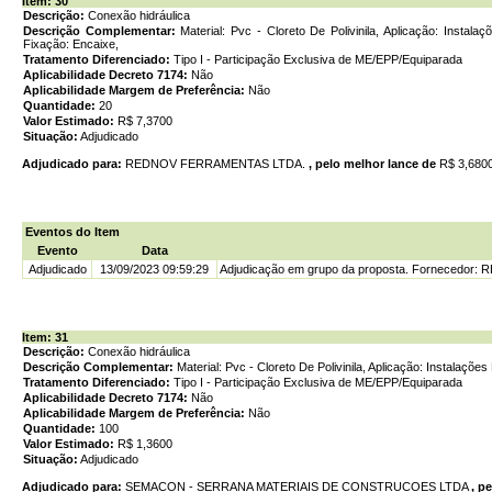
Item: 30
Descrição:
Conexão hidráulica
Descrição Complementar:
Material: Pvc - Cloreto De Polivinila, Aplicação: Instal
Fixação: Encaixe,
Tratamento Diferenciado:
Tipo I - Participação Exclusiva de ME/EPP/Equiparada
Aplicabilidade Decreto 7174:
Não
Aplicabilidade Margem de Preferência:
Não
Quantidade:
20
Valor Estimado:
R$ 7,3700
Situação:
Adjudicado
Adjudicado para:
REDNOV FERRAMENTAS LTDA.
, pelo melhor lance de
R$ 3,680
Eventos do Item
Evento
Data
Adjudicado
13/09/2023 09:59:29
Adjudicação em grupo da proposta. Fornecedor
Item: 31
Descrição:
Conexão hidráulica
Descrição Complementar:
Material: Pvc - Cloreto De Polivinila, Aplicação: Instalaçõe
Tratamento Diferenciado:
Tipo I - Participação Exclusiva de ME/EPP/Equiparada
Aplicabilidade Decreto 7174:
Não
Aplicabilidade Margem de Preferência:
Não
Quantidade:
100
Valor Estimado:
R$ 1,3600
Situação:
Adjudicado
Adjudicado para:
SEMACON - SERRANA MATERIAIS DE CONSTRUCOES LTDA
, p