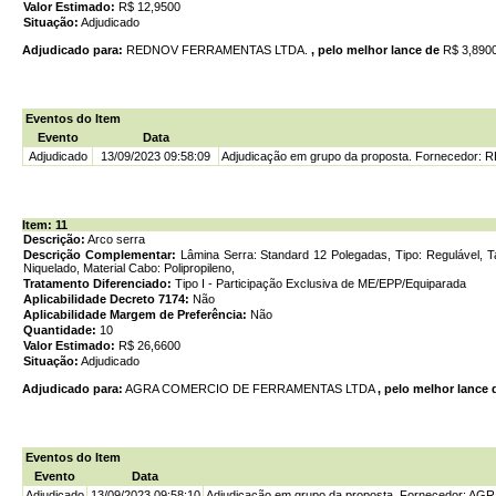
Valor Estimado:
R$ 12,9500
Situação:
Adjudicado
Adjudicado para:
REDNOV FERRAMENTAS LTDA.
, pelo melhor lance de
R$ 3,890
Eventos do Item
Evento
Data
Adjudicado
13/09/2023 09:58:09
Adjudicação em grupo da proposta. Fornecedor
Item: 11
Descrição:
Arco serra
Descrição Complementar:
Lâmina Serra: Standard 12 Polegadas, Tipo: Regulável, T
Niquelado, Material Cabo: Polipropileno,
Tratamento Diferenciado:
Tipo I - Participação Exclusiva de ME/EPP/Equiparada
Aplicabilidade Decreto 7174:
Não
Aplicabilidade Margem de Preferência:
Não
Quantidade:
10
Valor Estimado:
R$ 26,6600
Situação:
Adjudicado
Adjudicado para:
AGRA COMERCIO DE FERRAMENTAS LTDA
, pelo melhor lance 
Eventos do Item
Evento
Data
Adjudicado
13/09/2023 09:58:10
Adjudicação em grupo da proposta. Fornecedor: 