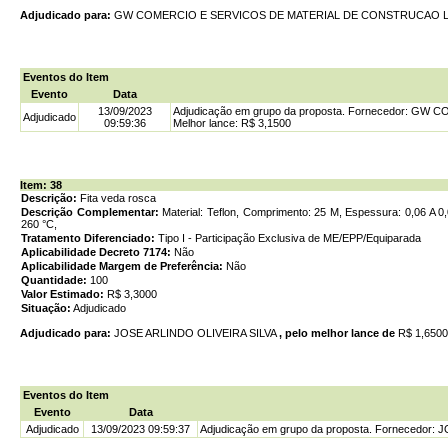
Adjudicado para:
GW COMERCIO E SERVICOS DE MATERIAL DE CONSTRUCAO 
Eventos do Item
Evento
Data
13/09/2023
Adjudicação em grupo da proposta. Fornecedor: G
Adjudicado
09:59:36
Melhor lance: R$ 3,1500
Item: 38
Descrição:
Fita veda rosca
Descrição Complementar:
Material: Teflon, Comprimento: 25 M, Espessura: 0,06 A 
260 °C,
Tratamento Diferenciado:
Tipo I - Participação Exclusiva de ME/EPP/Equiparada
Aplicabilidade Decreto 7174:
Não
Aplicabilidade Margem de Preferência:
Não
Quantidade:
100
Valor Estimado:
R$ 3,3000
Situação:
Adjudicado
Adjudicado para:
JOSE ARLINDO OLIVEIRA SILVA
, pelo melhor lance de
R$ 1,650
Eventos do Item
Evento
Data
Adjudicado
13/09/2023 09:59:37
Adjudicação em grupo da proposta. Fornecedor: 