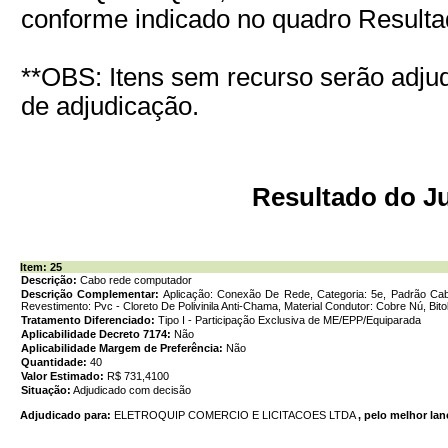
conforme indicado no quadro Result
**OBS: Itens sem recurso serão adju
de adjudicação.
Resultado do J
Item: 25
Descrição:
Cabo rede computador
Descrição Complementar:
Aplicação: Conexão De Rede, Categoria: 5e, Padrão Cabea
Revestimento: Pvc - Cloreto De Polivinila Anti-Chama, Material Condutor: Cobre Nú, Bi
Tratamento Diferenciado:
Tipo I - Participação Exclusiva de ME/EPP/Equiparada
Aplicabilidade Decreto 7174:
Não
Aplicabilidade Margem de Preferência:
Não
Quantidade:
40
Valor Estimado:
R$ 731,4100
Situação:
Adjudicado com decisão
Adjudicado para:
ELETROQUIP COMERCIO E LICITACOES LTDA
, pelo melhor lan