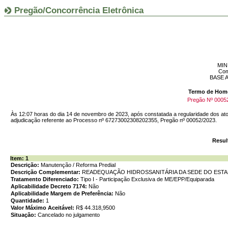
Pregão/Concorrência Eletrônica
MIN
Com
BASE 
Termo de Homo
Pregão Nº 00052
Às 12:07 horas do dia 14 de novembro de 2023, após constatada a regularidade d
adjudicação referente ao Processo nº 67273002308202355, Pregão nº 00052/2023.
Resul
Item: 1
Descrição:
Manutenção / Reforma Predial
Descrição Complementar:
READEQUAÇÃO HIDROSSANITÁRIA DA SEDE DO ESTAN
Tratamento Diferenciado:
Tipo I - Participação Exclusiva de ME/EPP/Equiparada
Aplicabilidade Decreto 7174:
Não
Aplicabilidade Margem de Preferência:
Não
Quantidade:
1
Valor Máximo Aceitável:
R$ 44.318,9500
Situação:
Cancelado no julgamento