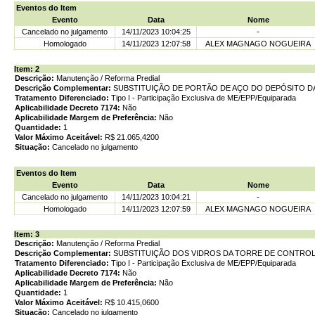
Eventos do Item
Evento
Data
Nome
Cancelado no julgamento
14/11/2023 10:04:25
-
Homologado
14/11/2023 12:07:58
ALEX MAGNAGO NOGUEIRA
Item: 2
Descrição:
Manutenção / Reforma Predial
Descrição Complementar:
SUBSTITUIÇÃO DE PORTÃO DE AÇO DO DEPÓSITO DA 
Tratamento Diferenciado:
Tipo I - Participação Exclusiva de ME/EPP/Equiparada
Aplicabilidade Decreto 7174:
Não
Aplicabilidade Margem de Preferência:
Não
Quantidade:
1
Valor Máximo Aceitável:
R$ 21.065,4200
Situação:
Cancelado no julgamento
Eventos do Item
Evento
Data
Nome
Cancelado no julgamento
14/11/2023 10:04:21
-
Homologado
14/11/2023 12:07:59
ALEX MAGNAGO NOGUEIRA
Item: 3
Descrição:
Manutenção / Reforma Predial
Descrição Complementar:
SUBSTITUIÇÃO DOS VIDROS DA TORRE DE CONTROLE
Tratamento Diferenciado:
Tipo I - Participação Exclusiva de ME/EPP/Equiparada
Aplicabilidade Decreto 7174:
Não
Aplicabilidade Margem de Preferência:
Não
Quantidade:
1
Valor Máximo Aceitável:
R$ 10.415,0600
Situação:
Cancelado no julgamento