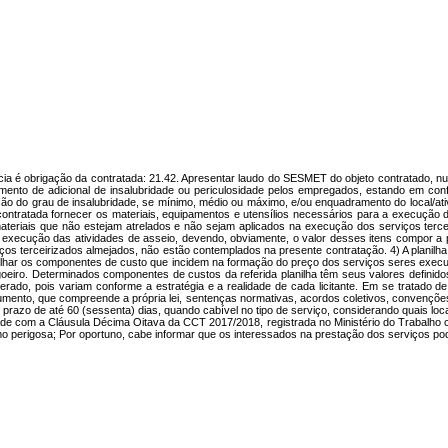
brigação da contratada: 21.42. Apresentar laudo do SESMET do objeto contratado, num pr
ebimento de adicional de insalubridade ou periculosidade pelos empregados, estando em c
ão do grau de insalubridade, se mínimo, médio ou máximo, e/ou enquadramento do local/ati
contratada fornecer os materiais, equipamentos e utensílios necessários para a execução 
ateriais que não estejam atrelados e não sejam aplicados na execução dos serviços terc
 execução das atividades de asseio, devendo, obviamente, o valor desses itens compor a p
os terceirizados almejados, não estão contemplados na presente contratação. 4) A planilh
etalhar os componentes de custo que incidem na formação do preço dos serviços seres execu
goeiro. Determinados componentes de custos da referida planilha têm seus valores definidos 
erado, pois variam conforme a estratégia e a realidade de cada licitante. Em se tratado
nstrumento, que compreende a própria lei, sentenças normativas, acordos coletivos, convençõ
razo de até 60 (sessenta) dias, quando cabível no tipo de serviço, considerando quais loca
ade com a Cláusula Décima Oitava da CCT 2017/2018, registrada no Ministério do Trabalho
 perigosa; Por oportuno, cabe informar que os interessados na prestação dos serviços poder