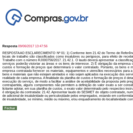
Resposta
09/06/2017 13:47:56
RESPOSTA AO ESCLARECIMENTO Nº 01: 1) Conforme item 21.42 do Termo de Referência é o
locais de trabalho são classificados como insalubres ou perigosos, para efeito de rec
Trabalho com o número RJ000756/2017. 21.42.1. O laudo deverá apresentar a classificaç
serviços poderão vistoriar as áreas e os itens de interesse. 2) É obrigação da empresa 
custos e formação de preços que determinará o valor contratado. Portanto, os bens e m
empresa contratada fornecer os materiais, equipamentos e utensílios necessários para a
bens e materiais que não estejam atrelados e não sejam aplicados na execução dos serviç
realidade de cada empresa. A finalidade da planilha de custos e formação de preços é d
execução do serviço, de modo a facilitar a análise de aceitabilidade da proposta pelo pre
contrapartida, alguns componentes não permitem a definição do valor exato a ser consid
licitante adotar, em sua planilha de custos, o exato valor determinado pelo respectivo i
é obrigação da contratada: 21.42. Apresentar laudo do SESMET do objeto contratado, num p
de adicional de insalubridade ou periculosidade pelos empregados, estando em conformid
de insalubridade, se mínimo, médio ou máximo, e/ou enquadramento do local/atividade como