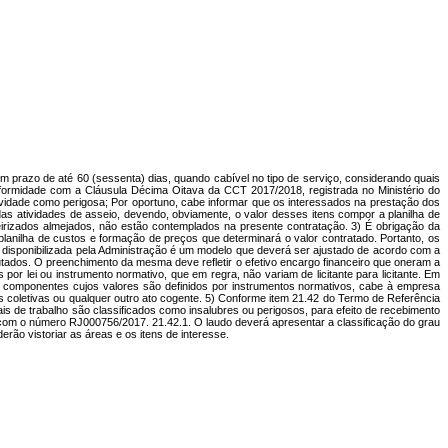
azo de até 60 (sessenta) dias, quando cabível no tipo de serviço, considerando quais
onformidade com a Cláusula Décima Oitava da CCT 2017/2018, registrada no Ministério do
vidade como perigosa; Por oportuno, cabe informar que os interessados na prestação dos
das atividades de asseio, devendo, obviamente, o valor desses itens compor a planilha de
eirizados almejados, não estão contemplados na presente contratação. 3) É obrigação da
lanilha de custos e formação de preços que determinará o valor contratado. Portanto, os
a disponibilizada pela Administração é um modelo que deverá ser ajustado de acordo com a
tados. O preenchimento da mesma deve refletir o efetivo encargo financeiro que oneram a
por lei ou instrumento normativo, que em regra, não variam de licitante para licitante. Em
 de componentes cujos valores são definidos por instrumentos normativos, cabe à empresa
es coletivas ou qualquer outro ato cogente. 5) Conforme item 21.42 do Termo de Referência
is de trabalho são classificados como insalubres ou perigosos, para efeito de recebimento
 com o número RJ000756/2017. 21.42.1. O laudo deverá apresentar a classificação do grau
ão vistoriar as áreas e os itens de interesse.