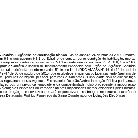
éria: Exigências de qualificação técnica. Rio de Janeiro, 26 de maio de 2017. Ementa.
em 9.6 e seu subitem 9.6.1 do Edital, onde consta, como condição de habilitação, que as
s empresas, cadastradas ou não no SICAF, relativamente aos itens 2, 54, 158, 159 e 160,
ância Sanitária e licença de funcionamento concedida pelo Órgão de Vigilância Sanitária
ue tais exigências, conforme artigo 5º, inciso III, da RDC ANVISA Nº 16, de 1° de abril de
º 2747 de 08 de outubro de 2015, que estabelece a vigência do Licenciamento Sanitário de
, produtos de higiene pessoal, perfumes e saneantes. A impugante solicita que se faça
 regulamentadoras vigentes. É o relatório. Decisão A Admininstração Pública pode anular
olação dos princípios da igualdade e da competitividade, julgo procedende a impugnação
não alcança as empresas ou estabelecimentos dispensados de tais exigências pelas normas
pregão, e o novo Edital estará disponibilizado, na íntegra, no endereço eletrônico
ira De acordo. Rodrigo Figueiredo da Gama Coordenador de Licitações Eletrônicas