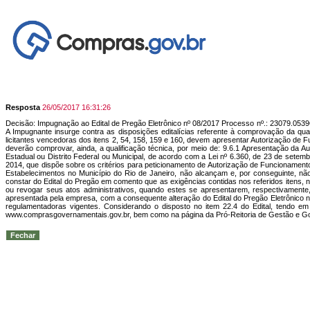
Resposta
26/05/2017 16:31:26
Decisão: Impugnação ao Edital de Pregão Eletrônico nº 08/2017 Processo nº.: 23079.05
A Impugnante insurge contra as disposições editalícias referente à comprovação da qual
licitantes vencedoras dos itens 2, 54, 158, 159 e 160, devem apresentar Autorização de
deverão comprovar, ainda, a qualificação técnica, por meio de: 9.6.1 Apresentação da A
Estadual ou Distrito Federal ou Municipal, de acordo com a Lei nº 6.360, de 23 de setembr
2014, que dispõe sobre os critérios para peticionamento de Autorização de Funcionamento
Estabelecimentos no Município do Rio de Janeiro, não alcançam e, por conseguinte, nã
constar do Edital do Pregão em comento que as exigências contidas nos referidos itens,
ou revogar seus atos administrativos, quando estes se apresentarem, respectivamente, 
apresentada pela empresa, com a consequente alteração do Edital do Pregão Eletrônico n
regulamentadoras vigentes. Considerando o disposto no item 22.4 do Edital, tendo 
www.comprasgovernamentais.gov.br, bem como na página da Pró-Reitoria de Gestão e Gov