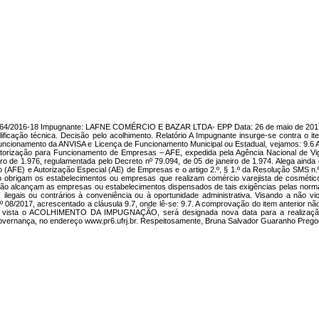
3964/2016-18 Impugnante: LAFNE COMÉRCIO E BAZAR LTDA- EPP Data: 26 de maio de 2017 Mat
ificação técnica. Decisão pelo acolhimento. Relatório A Impugnante insurge-se contra o it
 Funcionamento da ANVISA e Licença de Funcionamento Municipal ou Estadual, vejamos: 9.6 A
utorização para Funcionamento de Empresas – AFE, expedida pela Agência Nacional de Vigil
o de 1.976, regulamentada pelo Decreto nº 79.094, de 05 de janeiro de 1.974. Alega ainda q
 (AFE) e Autorização Especial (AE) de Empresas e o artigo 2.º, § 1.º da Resolução SMS n.
o obrigam os estabelecimentos ou empresas que realizam comércio varejista de cosméticos
 não alcançam as empresas ou estabelecimentos dispensados de tais exigências pelas normas
ilegais ou contrários à conveniência ou à oportunidade administrativa. Visando a não vi
º 08/2017, acrescentado a cláusula 9.7, onde lê-se: 9.7. A comprovação do item anterior 
em vista o ACOLHIMENTO DA IMPUGNAÇÃO, será designada nova data para a realização do 
ernança, no endereço www.pr6.ufrj.br. Respeitosamente, Bruna Salvador Guaranho Pregoe