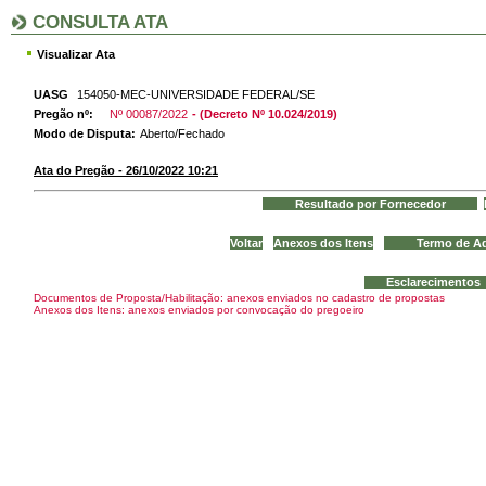
CONSULTA ATA
Visualizar Ata
UASG
154050-MEC-UNIVERSIDADE FEDERAL/SE
Pregão nº:
Nº 00087/2022
- (Decreto Nº 10.024/2019)
Modo de Disputa:
Aberto/Fechado
Ata do Pregão - 26/10/2022 10:21
Documentos de Proposta/Habilitação: anexos enviados no cadastro de propostas
Anexos dos Itens: anexos enviados por convocação do pregoeiro