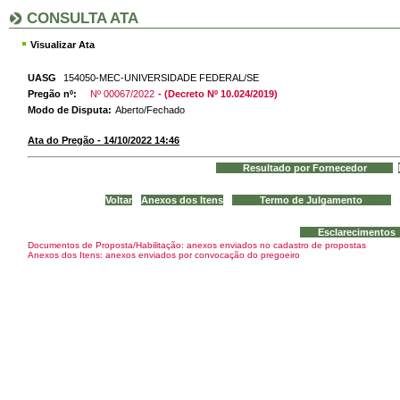
CONSULTA ATA
Visualizar Ata
UASG
154050-MEC-UNIVERSIDADE FEDERAL/SE
Pregão nº:
Nº 00067/2022
- (Decreto Nº 10.024/2019)
Modo de Disputa:
Aberto/Fechado
Ata do Pregão - 14/10/2022 14:46
Documentos de Proposta/Habilitação: anexos enviados no cadastro de propostas
Anexos dos Itens: anexos enviados por convocação do pregoeiro