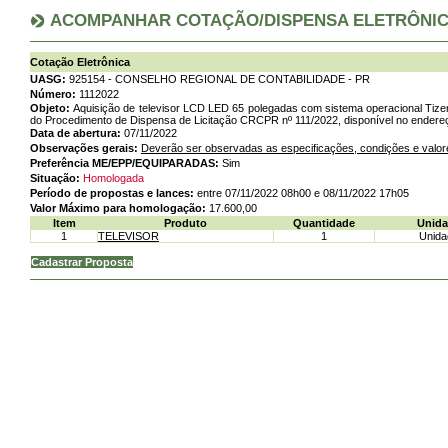
ACOMPANHAR COTAÇÃO/DISPENSA ELETRÔNI
Cotação Eletrônica
UASG:
925154 - CONSELHO REGIONAL DE CONTABILIDADE - PR
Número:
1112022
Objeto:
Aquisição de televisor LCD LED 65 polegadas com sistema operacional Tize
do Procedimento de Dispensa de Licitação CRCPR nº 111/2022, disponível no endereço
Data de abertura:
07/11/2022
Observações gerais:
Deverão ser observadas as especificações, condições e valore
Preferência ME/EPP/EQUIPARADAS:
Sim
Situação:
Homologada
Período de propostas e lances:
entre 07/11/2022 08h00 e 08/11/2022 17h05
Valor Máximo para homologação:
17.600,00
Item
Produto
Quantidade
Unida
1
TELEVISOR
1
Unida