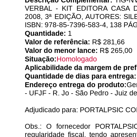
Descrição Complementar:
TIG-N
VERBAL - KIT EDITORA CASA 
2008, 3ª EDIÇÃO, AUTORES: SI
ISBN: 978-85-7396-583-4, 138 PÁ
Quantidade:
1
Valor de referência:
R$ 281,66
Valor do menor lance:
R$ 265,00
Situação:
Homologado
Aplicabilidade da margem de pre
Quantidade de dias para entrega
Endereço entrega do produto:
Ger
- UFJF - R. Jo - São Pedro - Juiz d
Adjudicado para: PORTALPSIC C
Obs.: O fornecedor PORTALP
regularidade fiscal, tendo apres