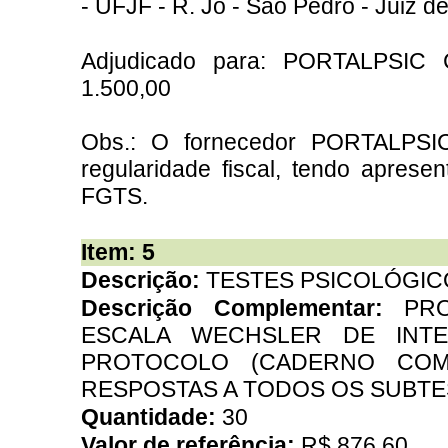
- UFJF - R. Jo - São Pedro - Juiz d
Adjudicado para: PORTALPSI
1.500,00
Obs.: O fornecedor PORTALP
regularidade fiscal, tendo apres
FGTS.
Item: 5
Descrição:
TESTES PSICOLÓGIC
Descrição Complementar:
PR
ESCALA WECHSLER DE INTELI
PROTOCOLO (CADERNO COM
RESPOSTAS A TODOS OS SUBTESTE
Quantidade:
30
Valor de referência:
R$ 876,60