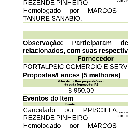
REZENDE PINHEIRO.
com o li
Homologado por MARCOS
TANURE SANABIO.
Observação: Participaram d
relacionados, com suas respecti
Fornecedor
PORTALPSIC COMERCIO E SERV
Propostas/Lances (5 melhores)
Valor da melhor proposta/lance
de cada fornecedor R$
8.950,00
Eventos do Item
Evento
Cancelado por PRISCILLA
Item co
REZENDE PINHEIRO.
com o li
Homologado por MARCOS