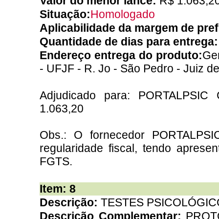
Valor do menor lance:
R$ 1.063,2
Situação:
Homologado
Aplicabilidade da margem de pre
Quantidade de dias para entrega
Endereço entrega do produto:
Ger
- UFJF - R. Jo - São Pedro - Juiz d
Adjudicado para: PORTALPSI
1.063,20
Obs.: O fornecedor PORTALP
regularidade fiscal, tendo apres
FGTS.
Item: 8
Descrição:
TESTES PSICOLÓGIC
Descrição Complementar:
PROT