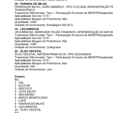
18 - FARINHA DE MILHO
FARINHA DE MILHO, GRÃO AMARELO, TIPO FLOCADA, APRESENTAÇÃO P
TRANSGÊNICO
Tratamento Diferenciado: Tipo I - Participação Exclusiva de ME/EPP/Equiparada
Aplicabilidade Decreto 7174: -
Aplicabilidade Margem de Preferência: Não
Quantidade: 1000
Unidade de fornecimento: Embalagem 500,00 G
19 - LEGUMINOSA
LEGUMINOSA, VARIEDADE FEIJÃO FRADINHO, APRESENTAÇÃO IN NATURA
Tratamento Diferenciado: Tipo I - Participação Exclusiva de ME/EPP/Equiparada
Aplicabilidade Decreto 7174: -
Aplicabilidade Margem de Preferência: Não
Quantidade: 1000
Unidade de fornecimento: Quilograma
20 - ÓLEO VEGETAL
ÓLEO VEGETAL, MATÉRIA PRIMA SOJA, TIPO DEGOMADO
Tratamento Diferenciado: Tipo I - Participação Exclusiva de ME/EPP/Equiparada
Aplicabilidade Decreto 7174: -
Aplicabilidade Margem de Preferência: Não
Quantidade: 500
Unidade de fornecimento: Litro
Grupos
G1
1 - SAL
2 - AÇÚCAR
3 - BISCOITO
4 - LEITE EM PÓ
5 - MACARRÃO
6 - ARROZ BENEFICIADO
7 - CAFÉ
8 - FARINHA DE MILHO
9 - LEGUMINOSA
10 - ÓLEO VEGETAL
G2