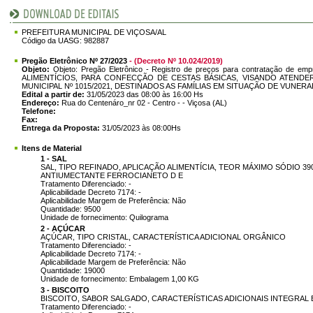
PREFEITURA MUNICIPAL DE VIÇOSA/AL
Código da UASG: 982887
Pregão Eletrônico Nº 27/2023
- (Decreto Nº 10.024/2019)
Objeto:
Objeto: Pregão Eletrônico - Registro de preços para contratação d
ALIMENTÍCIOS, PARA CONFECÇÃO DE CESTAS BÁSICAS, VISANDO ATEND
MUNICIPAL Nº 1015/2021, DESTINADOS AS FAMÍLIAS EM SITUAÇÃO DE VUNERA
Edital a partir de:
31/05/2023 das 08:00 às 16:00 Hs
Endereço:
Rua do Centenáro_nr 02 - Centro - - Viçosa (AL)
Telefone:
Fax:
Entrega da Proposta:
31/05/2023 às 08:00Hs
Itens de Material
1 - SAL
SAL, TIPO REFINADO, APLICAÇÃO ALIMENTÍCIA, TEOR MÁXIMO SÓDIO 39
ANTIUMECTANTE FERROCIANETO D E
Tratamento Diferenciado: -
Aplicabilidade Decreto 7174: -
Aplicabilidade Margem de Preferência: Não
Quantidade: 9500
Unidade de fornecimento: Quilograma
2 - AÇÚCAR
AÇÚCAR, TIPO CRISTAL, CARACTERÍSTICA ADICIONAL ORGÂNICO
Tratamento Diferenciado: -
Aplicabilidade Decreto 7174: -
Aplicabilidade Margem de Preferência: Não
Quantidade: 19000
Unidade de fornecimento: Embalagem 1,00 KG
3 - BISCOITO
BISCOITO, SABOR SALGADO, CARACTERÍSTICAS ADICIONAIS INTEGRAL
Tratamento Diferenciado: -