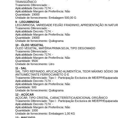
TRANSGÊNICO
Tratamento Diferenciado: -
Aplicabilidade Decreto 7174: -
Aplicabilidade Margem de Preferência: Não
Quantidade: 19000
Unidade de fornecimento: Embalagem 500,00 G
9 - LEGUMINOSA
LEGUMINOSA, VARIEDADE FEIJÃO FRADINHO, APRESENTAÇÃO IN NATURA
Tratamento Diferenciado: -
Aplicabilidade Decreto 7174: -
Aplicabilidade Margem de Preferência: Não
Quantidade: 19000
Unidade de fornecimento: Quilograma
10 - ÓLEO VEGETAL
ÓLEO VEGETAL, MATÉRIA PRIMA SOJA, TIPO DEGOMADO
Tratamento Diferenciado: -
Aplicabilidade Decreto 7174: -
Aplicabilidade Margem de Preferência: Não
Quantidade: 9500
Unidade de fornecimento: Litro
11 - SAL
SAL, TIPO REFINADO, APLICAÇÃO ALIMENTÍCIA, TEOR MÁXIMO SÓDIO 39
ANTIUMECTANTE FERROCIANETO D E
Tratamento Diferenciado: Tipo I - Participação Exclusiva de ME/EPP/Equiparada
Aplicabilidade Decreto 7174: -
Aplicabilidade Margem de Preferência: Não
Quantidade: 500
Unidade de fornecimento: Quilograma
12 - AÇÚCAR
AÇÚCAR, TIPO CRISTAL, CARACTERÍSTICA ADICIONAL ORGÂNICO
Tratamento Diferenciado: Tipo I - Participação Exclusiva de ME/EPP/Equiparada
Aplicabilidade Decreto 7174: -
Aplicabilidade Margem de Preferência: Não
Quantidade: 1000
Unidade de fornecimento: Embalagem 1,00 KG
13 - BISCOITO