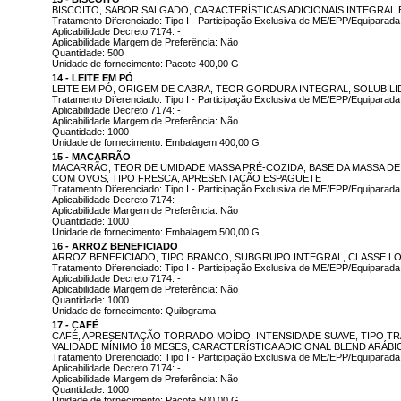
BISCOITO, SABOR SALGADO, CARACTERÍSTICAS ADICIONAIS INTEGRAL
Tratamento Diferenciado: Tipo I - Participação Exclusiva de ME/EPP/Equiparada
Aplicabilidade Decreto 7174: -
Aplicabilidade Margem de Preferência: Não
Quantidade: 500
Unidade de fornecimento: Pacote 400,00 G
14 - LEITE EM PÓ
LEITE EM PÓ, ORIGEM DE CABRA, TEOR GORDURA INTEGRAL, SOLUBIL
Tratamento Diferenciado: Tipo I - Participação Exclusiva de ME/EPP/Equiparada
Aplicabilidade Decreto 7174: -
Aplicabilidade Margem de Preferência: Não
Quantidade: 1000
Unidade de fornecimento: Embalagem 400,00 G
15 - MACARRÃO
MACARRÃO, TEOR DE UMIDADE MASSA PRÉ-COZIDA, BASE DA MASSA DE 
COM OVOS, TIPO FRESCA, APRESENTAÇÃO ESPAGUETE
Tratamento Diferenciado: Tipo I - Participação Exclusiva de ME/EPP/Equiparada
Aplicabilidade Decreto 7174: -
Aplicabilidade Margem de Preferência: Não
Quantidade: 1000
Unidade de fornecimento: Embalagem 500,00 G
16 - ARROZ BENEFICIADO
ARROZ BENEFICIADO, TIPO BRANCO, SUBGRUPO INTEGRAL, CLASSE LO
Tratamento Diferenciado: Tipo I - Participação Exclusiva de ME/EPP/Equiparada
Aplicabilidade Decreto 7174: -
Aplicabilidade Margem de Preferência: Não
Quantidade: 1000
Unidade de fornecimento: Quilograma
17 - CAFÉ
CAFÉ, APRESENTAÇÃO TORRADO MOÍDO, INTENSIDADE SUAVE, TIPO T
VALIDADE MÍNIMO 18 MESES, CARACTERÍSTICA ADICIONAL BLEND ARÁBI
Tratamento Diferenciado: Tipo I - Participação Exclusiva de ME/EPP/Equiparada
Aplicabilidade Decreto 7174: -
Aplicabilidade Margem de Preferência: Não
Quantidade: 1000
Unidade de fornecimento: Pacote 500,00 G