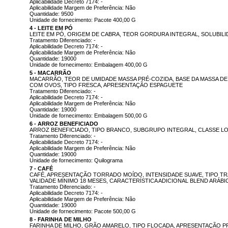
Aplicabilidade Decreto 7174: -
Aplicabilidade Margem de Preferência: Não
Quantidade: 9500
Unidade de fornecimento: Pacote 400,00 G
4 - LEITE EM PÓ
LEITE EM PÓ, ORIGEM DE CABRA, TEOR GORDURA INTEGRAL, SOLUBIL
Tratamento Diferenciado: -
Aplicabilidade Decreto 7174: -
Aplicabilidade Margem de Preferência: Não
Quantidade: 19000
Unidade de fornecimento: Embalagem 400,00 G
5 - MACARRÃO
MACARRÃO, TEOR DE UMIDADE MASSA PRÉ-COZIDA, BASE DA MASSA DE 
COM OVOS, TIPO FRESCA, APRESENTAÇÃO ESPAGUETE
Tratamento Diferenciado: -
Aplicabilidade Decreto 7174: -
Aplicabilidade Margem de Preferência: Não
Quantidade: 19000
Unidade de fornecimento: Embalagem 500,00 G
6 - ARROZ BENEFICIADO
ARROZ BENEFICIADO, TIPO BRANCO, SUBGRUPO INTEGRAL, CLASSE LO
Tratamento Diferenciado: -
Aplicabilidade Decreto 7174: -
Aplicabilidade Margem de Preferência: Não
Quantidade: 19000
Unidade de fornecimento: Quilograma
7 - CAFÉ
CAFÉ, APRESENTAÇÃO TORRADO MOÍDO, INTENSIDADE SUAVE, TIPO T
VALIDADE MÍNIMO 18 MESES, CARACTERÍSTICA ADICIONAL BLEND ARÁBI
Tratamento Diferenciado: -
Aplicabilidade Decreto 7174: -
Aplicabilidade Margem de Preferência: Não
Quantidade: 19000
Unidade de fornecimento: Pacote 500,00 G
8 - FARINHA DE MILHO
FARINHA DE MILHO, GRÃO AMARELO, TIPO FLOCADA, APRESENTAÇÃO P