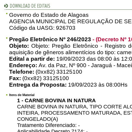
Governo do Estado de Alagoas
AGENCIA MUNICIPAL DE REGULAÇÃO DE S
Código da UASG: 926703
Pregão Eletrônico Nº 246/2023
- (Decreto Nº 1
Objeto:
Objeto: Pregão Eletrônico - Registro d
aquisição de gêneros alimentícios do tipo: carne
Edital a partir de:
19/09/2023 das 08:00 às 12:0
Endereço:
Av. da Paz, Nº 900 - Jaraguá - Macei
Telefone:
(0xx82) 33125100
Fax:
(0xx82) 33125100
Entrega da Proposta:
19/09/2023 às 08:00Hs
Itens de Material
1 - CARNE BOVINA IN NATURA
CARNE BOVINA IN NATURA, TIPO CORTE A
INTEIRA, PROCESSAMENTO MATURADA, E
CONGELADO(A)
Tratamento Diferenciado: -
Aplicabilidade Decreto 7174: -