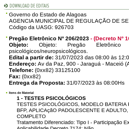
Governo do Estado de Alagoas
AGENCIA MUNICIPAL DE REGULAÇÃO DE S
Código da UASG: 926703
Pregão Eletrônico Nº 206/2023
- (Decreto Nº 1
Objeto:
Objeto: Pregão Eletrônico
psicológicos/neuropsicológicos.
Edital a partir de:
31/07/2023 das 08:00 às 12:0
Endereço:
Av da Paz, 900 - Jaraguá - Maceió (
Telefone:
(0xx82) 33125100
Fax:
(0xx82)
Entrega da Proposta:
31/07/2023 às 08:00Hs
Itens de Material
1 - TESTES PSICOLÓGICOS
TESTES PSICOLÓGICOS, MODELO BATERIA 
BFP, APLICAçãO PADOLESCENTE E ADULTO
COMPLETO
Tratamento Diferenciado: Tipo I - Participação
Aplicabilidade Decreto 7174: Não