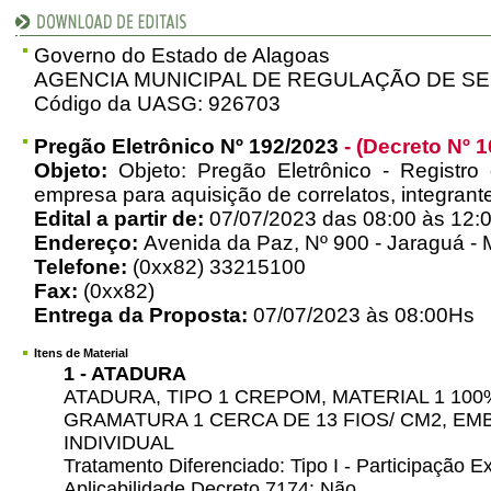
Governo do Estado de Alagoas
AGENCIA MUNICIPAL DE REGULAÇÃO DE S
Código da UASG: 926703
Pregão Eletrônico Nº 192/2023
- (Decreto Nº 1
Objeto:
Objeto: Pregão Eletrônico - Registro
empresa para aquisição de correlatos, integra
Edital a partir de:
07/07/2023 das 08:00 às 12:0
Endereço:
Avenida da Paz, Nº 900 - Jaraguá - 
Telefone:
(0xx82) 33215100
Fax:
(0xx82)
Entrega da Proposta:
07/07/2023 às 08:00Hs
Itens de Material
1 - ATADURA
ATADURA, TIPO 1 CREPOM, MATERIAL 1 10
GRAMATURA 1 CERCA DE 13 FIOS/ CM2, 
INDIVIDUAL
Tratamento Diferenciado: Tipo I - Participação
Aplicabilidade Decreto 7174: Não