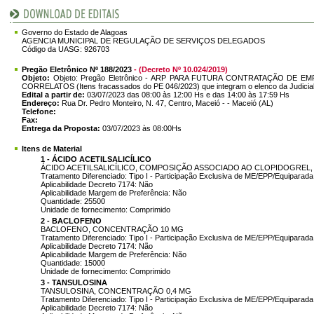
Governo do Estado de Alagoas
AGENCIA MUNICIPAL DE REGULAÇÃO DE SERVIÇOS DELEGADOS
Código da UASG: 926703
Pregão Eletrônico Nº 188/2023
- (Decreto Nº 10.024/2019)
Objeto:
Objeto: Pregão Eletrônico - ARP PARA FUTURA CONTRATAÇÃO DE
CORRELATOS (Itens fracassados do PE 046/2023) que integram o elenco da Judicia
Edital a partir de:
03/07/2023 das 08:00 às 12:00 Hs e das 14:00 às 17:59 Hs
Endereço:
Rua Dr. Pedro Monteiro, N. 47, Centro, Maceió - - Maceió (AL)
Telefone:
Fax:
Entrega da Proposta:
03/07/2023 às 08:00Hs
Itens de Material
1 - ÁCIDO ACETILSALICÍLICO
ÁCIDO ACETILSALICÍLICO, COMPOSIÇÃO ASSOCIADO AO CLOPIDOGREL
Tratamento Diferenciado: Tipo I - Participação Exclusiva de ME/EPP/Equiparada
Aplicabilidade Decreto 7174: Não
Aplicabilidade Margem de Preferência: Não
Quantidade: 25500
Unidade de fornecimento: Comprimido
2 - BACLOFENO
BACLOFENO, CONCENTRAÇÃO 10 MG
Tratamento Diferenciado: Tipo I - Participação Exclusiva de ME/EPP/Equiparada
Aplicabilidade Decreto 7174: Não
Aplicabilidade Margem de Preferência: Não
Quantidade: 15000
Unidade de fornecimento: Comprimido
3 - TANSULOSINA
TANSULOSINA, CONCENTRAÇÃO 0,4 MG
Tratamento Diferenciado: Tipo I - Participação Exclusiva de ME/EPP/Equiparada
Aplicabilidade Decreto 7174: Não