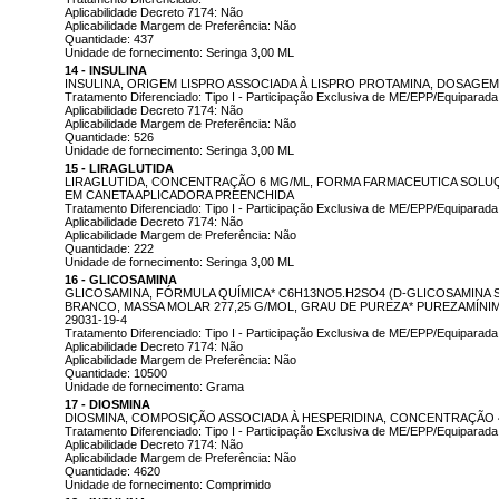
Aplicabilidade Decreto 7174: Não
Aplicabilidade Margem de Preferência: Não
Quantidade: 437
Unidade de fornecimento: Seringa 3,00 ML
14 - INSULINA
INSULINA, ORIGEM LISPRO ASSOCIADA À LISPRO PROTAMINA, DOSAGEM 
Tratamento Diferenciado: Tipo I - Participação Exclusiva de ME/EPP/Equiparada
Aplicabilidade Decreto 7174: Não
Aplicabilidade Margem de Preferência: Não
Quantidade: 526
Unidade de fornecimento: Seringa 3,00 ML
15 - LIRAGLUTIDA
LIRAGLUTIDA, CONCENTRAÇÃO 6 MG/ML, FORMA FARMACEUTICA SOLUÇÃ
EM CANETA APLICADORA PREENCHIDA
Tratamento Diferenciado: Tipo I - Participação Exclusiva de ME/EPP/Equiparada
Aplicabilidade Decreto 7174: Não
Aplicabilidade Margem de Preferência: Não
Quantidade: 222
Unidade de fornecimento: Seringa 3,00 ML
16 - GLICOSAMINA
GLICOSAMINA, FÓRMULA QUÍMICA* C6H13NO5.H2SO4 (D-GLICOSAMINA S
BRANCO, MASSA MOLAR 277,25 G/MOL, GRAU DE PUREZA* PUREZAMÍNI
29031-19-4
Tratamento Diferenciado: Tipo I - Participação Exclusiva de ME/EPP/Equiparada
Aplicabilidade Decreto 7174: Não
Aplicabilidade Margem de Preferência: Não
Quantidade: 10500
Unidade de fornecimento: Grama
17 - DIOSMINA
DIOSMINA, COMPOSIÇÃO ASSOCIADA À HESPERIDINA, CONCENTRAÇÃO 
Tratamento Diferenciado: Tipo I - Participação Exclusiva de ME/EPP/Equiparada
Aplicabilidade Decreto 7174: Não
Aplicabilidade Margem de Preferência: Não
Quantidade: 4620
Unidade de fornecimento: Comprimido