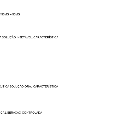
450MG + 50MG
A SOLUÇÃO INJETÁVEL, CARACTERÍSTICA
EUTICA SOLUÇÃO ORAL,CARACTERÍSTICA
ICA LIBERAÇÃO CONTROLADA