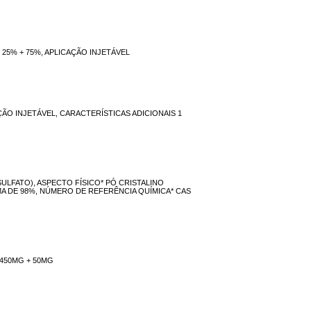
25% + 75%, APLICAÇÃO INJETÁVEL
O INJETÁVEL, CARACTERÍSTICAS ADICIONAIS 1
ULFATO), ASPECTO FÍSICO* PÓ CRISTALINO
MA DE 98%, NÚMERO DE REFERÊNCIA QUÍMICA* CAS
450MG + 50MG