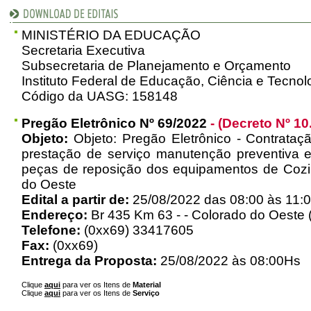
MINISTÉRIO DA EDUCAÇÃO
Secretaria Executiva
Subsecretaria de Planejamento e Orçamento
Instituto Federal de Educação, Ciência e Tecno
Código da UASG: 158148
Pregão Eletrônico Nº 69/2022
- (Decreto Nº 10
Objeto:
Objeto: Pregão Eletrônico - Contrataç
prestação de serviço manutenção preventiva e
peças de reposição dos equipamentos de Coz
do Oeste
Edital a partir de:
25/08/2022 das 08:00 às 11:0
Endereço:
Br 435 Km 63 - - Colorado do Oeste
Telefone:
(0xx69) 33417605
Fax:
(0xx69)
Entrega da Proposta:
25/08/2022 às 08:00Hs
Clique
aqui
para ver os Itens de
Material
Clique
aqui
para ver os Itens de
Serviço