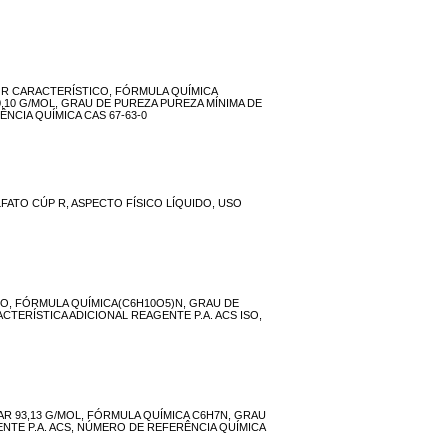
OR CARACTERÍSTICO, FÓRMULA QUÍMICA
,10 G/MOL, GRAU DE PUREZA PUREZA MÍNIMA DE
NCIA QUÍMICA CAS 67-63-0
FATO CÚP R, ASPECTO FÍSICO LÍQUIDO, USO
O, FÓRMULA QUÍMICA(C6H10O5)N, GRAU DE
TERÍSTICA ADICIONAL REAGENTE P.A. ACS ISO,
AR 93,13 G/MOL, FÓRMULA QUÍMICA C6H7N, GRAU
ENTE P.A. ACS, NÚMERO DE REFERÊNCIA QUÍMICA