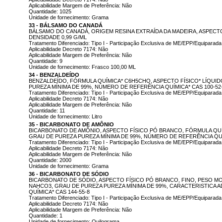
Aplicabilidade Margem de Preferência: Não
Quantidade: 1025
Unidade de fornecimento: Grama
33 - BÁLSAMO DO CANADÁ
BÁLSAMO DO CANADÁ, ORIGEM RESINA EXTRAÍDA DA MADEIRA, ASPECT
DENSIDADE 0,99 G/ML
Tratamento Diferenciado: Tipo I - Participação Exclusiva de ME/EPP/Equiparada
Aplicabilidade Decreto 7174: Não
Aplicabilidade Margem de Preferência: Não
Quantidade: 9
Unidade de fornecimento: Frasco 100,00 ML
34 - BENZALDEÍDO
BENZALDEÍDO, FÓRMULA QUÍMICA* C6H5CHO, ASPECTO FÍSICO* LÍQUID
PUREZA MÍNIMA DE 99%, NÚMERO DE REFERÊNCIA QUÍMICA* CAS 100-52
Tratamento Diferenciado: Tipo I - Participação Exclusiva de ME/EPP/Equiparada
Aplicabilidade Decreto 7174: Não
Aplicabilidade Margem de Preferência: Não
Quantidade: 11
Unidade de fornecimento: Litro
35 - BICARBONATO DE AMÔNIO
BICARBONATO DE AMÔNIO, ASPECTO FÍSICO PÓ BRANCO, FÓRMULA QUÍ
GRAU DE PUREZA PUREZA MÍNIMA DE 99%, NÚMERO DE REFERÊNCIA QUÍ
Tratamento Diferenciado: Tipo I - Participação Exclusiva de ME/EPP/Equiparada
Aplicabilidade Decreto 7174: Não
Aplicabilidade Margem de Preferência: Não
Quantidade: 2000
Unidade de fornecimento: Grama
36 - BICARBONATO DE SÓDIO
BICARBONATO DE SÓDIO, ASPECTO FÍSICO PÓ BRANCO, FINO, PESO MO
NAHCO3, GRAU DE PUREZA PUREZA MÍNIMA DE 99%, CARACTERISTICA A
QUÍMICA* CAS 144-55-8
Tratamento Diferenciado: Tipo I - Participação Exclusiva de ME/EPP/Equiparada
Aplicabilidade Decreto 7174: Não
Aplicabilidade Margem de Preferência: Não
Quantidade: 1
Unidade de fornecimento: Quilograma