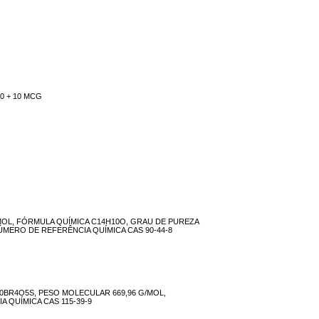
0 + 10 MCG
MOL, FÓRMULA QUÍMICA C14H10O, GRAU DE PUREZA
ÚMERO DE REFERÊNCIA QUÍMICA CAS 90-44-8
0BR4O5S, PESO MOLECULAR 669,96 G/MOL,
 QUÍMICA CAS 115-39-9