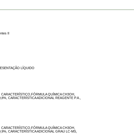
ntes II
PRESENTAÇÃO LÍQUIDO
OR CARACTERÍSTICO,FÓRMULA QUÍMICA CH3OH,
,8%, CARACTERÍSTICA ADICIONAL REAGENTE P.A.,
OR CARACTERÍSTICO,FÓRMULA QUÍMICA CH3OH,
,9%, CARACTERÍSTICA ADICIONAL GRAU LC-MS,