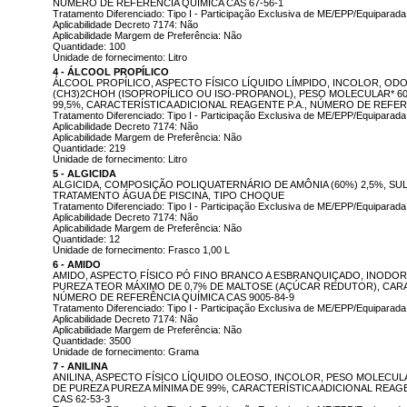
NÚMERO DE REFERÊNCIA QUÍMICA CAS 67-56-1
Tratamento Diferenciado: Tipo I - Participação Exclusiva de ME/EPP/Equiparada
Aplicabilidade Decreto 7174: Não
Aplicabilidade Margem de Preferência: Não
Quantidade: 100
Unidade de fornecimento: Litro
4 - ÁLCOOL PROPÍLICO
ÁLCOOL PROPÍLICO, ASPECTO FÍSICO LÍQUIDO LÍMPIDO, INCOLOR, OD
(CH3)2CHOH (ISOPROPÍLICO OU ISO-PROPANOL), PESO MOLECULAR* 60
99,5%, CARACTERÍSTICA ADICIONAL REAGENTE P.A., NÚMERO DE REFERÊ
Tratamento Diferenciado: Tipo I - Participação Exclusiva de ME/EPP/Equiparada
Aplicabilidade Decreto 7174: Não
Aplicabilidade Margem de Preferência: Não
Quantidade: 219
Unidade de fornecimento: Litro
5 - ALGICIDA
ALGICIDA, COMPOSIÇÃO POLIQUATERNÁRIO DE AMÔNIA (60%) 2,5%, SUL
TRATAMENTO ÁGUA DE PISCINA, TIPO CHOQUE
Tratamento Diferenciado: Tipo I - Participação Exclusiva de ME/EPP/Equiparada
Aplicabilidade Decreto 7174: Não
Aplicabilidade Margem de Preferência: Não
Quantidade: 12
Unidade de fornecimento: Frasco 1,00 L
6 - AMIDO
AMIDO, ASPECTO FÍSICO PÓ FINO BRANCO A ESBRANQUIÇADO, INODOR
PUREZA TEOR MÁXIMO DE 0,7% DE MALTOSE (AÇÚCAR REDUTOR), CARAC
NÚMERO DE REFERÊNCIA QUÍMICA CAS 9005-84-9
Tratamento Diferenciado: Tipo I - Participação Exclusiva de ME/EPP/Equiparada
Aplicabilidade Decreto 7174: Não
Aplicabilidade Margem de Preferência: Não
Quantidade: 3500
Unidade de fornecimento: Grama
7 - ANILINA
ANILINA, ASPECTO FÍSICO LÍQUIDO OLEOSO, INCOLOR, PESO MOLECUL
DE PUREZA PUREZA MÍNIMA DE 99%, CARACTERÍSTICA ADICIONAL REAG
CAS 62-53-3