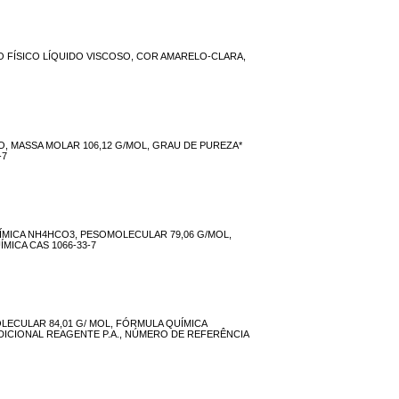
O FÍSICO LÍQUIDO VISCOSO, COR AMARELO-CLARA,
O, MASSA MOLAR 106,12 G/MOL, GRAU DE PUREZA*
-7
MICA NH4HCO3, PESOMOLECULAR 79,06 G/MOL,
MICA CAS 1066-33-7
LECULAR 84,01 G/ MOL, FÓRMULA QUÍMICA
DICIONAL REAGENTE P.A., NÚMERO DE REFERÊNCIA