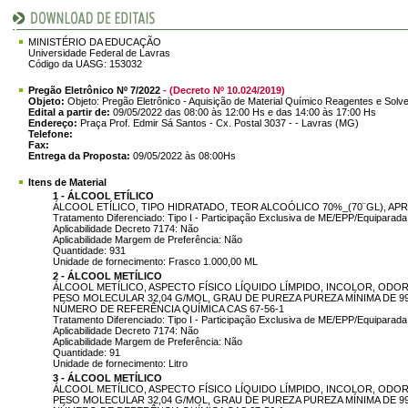
MINISTÉRIO DA EDUCAÇÃO
Universidade Federal de Lavras
Código da UASG: 153032
Pregão Eletrônico Nº 7/2022
- (Decreto Nº 10.024/2019)
Objeto:
Objeto: Pregão Eletrônico - Aquisição de Material Químico Reagentes e Solve
Edital a partir de:
09/05/2022 das 08:00 às 12:00 Hs e das 14:00 às 17:00 Hs
Endereço:
Praça Prof. Edmir Sá Santos - Cx. Postal 3037 - - Lavras (MG)
Telefone:
Fax:
Entrega da Proposta:
09/05/2022 às 08:00Hs
Itens de Material
1 - ÁLCOOL ETÍLICO
ÁLCOOL ETÍLICO, TIPO HIDRATADO, TEOR ALCOÓLICO 70%_(70¨GL), A
Tratamento Diferenciado: Tipo I - Participação Exclusiva de ME/EPP/Equiparada
Aplicabilidade Decreto 7174: Não
Aplicabilidade Margem de Preferência: Não
Quantidade: 931
Unidade de fornecimento: Frasco 1.000,00 ML
2 - ÁLCOOL METÍLICO
ÁLCOOL METÍLICO, ASPECTO FÍSICO LÍQUIDO LÍMPIDO, INCOLOR, OD
PESO MOLECULAR 32,04 G/MOL, GRAU DE PUREZA PUREZA MÍNIMA DE 99
NÚMERO DE REFERÊNCIA QUÍMICA CAS 67-56-1
Tratamento Diferenciado: Tipo I - Participação Exclusiva de ME/EPP/Equiparada
Aplicabilidade Decreto 7174: Não
Aplicabilidade Margem de Preferência: Não
Quantidade: 91
Unidade de fornecimento: Litro
3 - ÁLCOOL METÍLICO
ÁLCOOL METÍLICO, ASPECTO FÍSICO LÍQUIDO LÍMPIDO, INCOLOR, OD
PESO MOLECULAR 32,04 G/MOL, GRAU DE PUREZA PUREZA MÍNIMA DE 99