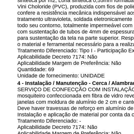
sintética por m2, Lona sintética 0,55mm formada
Vini Choloride (PVC), produzida com fios de poli
confere a resistência mecânica indispensável ao
tratamento ultravioleta, soldada eletronicament
todo seu contorno, totalmente impermeável com es
com sustentação de tubos de 4mm de espessura
para sustentação da tela na parte superior. Res
o material e ferramental necessário para a realiz
Tratamento Diferenciado: Tipo I - Participação
Aplicabilidade Decreto 7174: Não
Aplicabilidade Margem de Preferência: Não
Quantidade: 69
Unidade de fornecimento: UNIDADE
4 - Instalação / Manutenção - Cerca / Alambra
SERVIÇO DE CONFECÇÃO COM INSTALAÇÃO 
mosquiteiro confeccionada em fibra de vidro re
janelas com moldura de alumínio de 2 cm e cant
Deve haver travessas de reforço em alumínio de
Instalação e aplicação de material por conta da 
Tratamento Diferenciado: -
Aplicabilidade Decreto 7174: Não
Aplicabilidade Margem de Preferência: Não